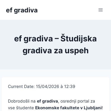
Skip
ef gradiva
to
content
ef gradiva – Študijska
gradiva za uspeh
Current Date: 15/04/2026 à 12:39
Dobrodošli na
ef gradiva
, osrednji portal za
vse študente
Ekonomske fakultete v Ljubljani
!