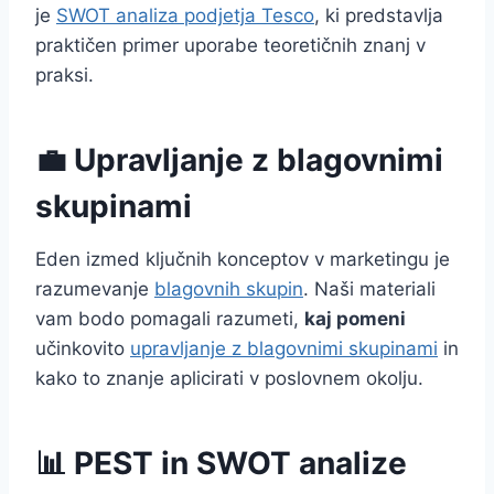
je
SWOT analiza podjetja Tesco
, ki predstavlja
praktičen primer uporabe teoretičnih znanj v
praksi.
💼 Upravljanje z blagovnimi
skupinami
Eden izmed ključnih konceptov v marketingu je
razumevanje
blagovnih skupin
. Naši materiali
vam bodo pomagali razumeti,
kaj pomeni
učinkovito
upravljanje z blagovnimi skupinami
in
kako to znanje aplicirati v poslovnem okolju.
📊 PEST in SWOT analize