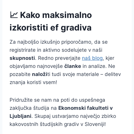
📈 Kako maksimalno
izkoristiti ef gradiva
Za najboljšo izkušnjo priporočamo, da se
registrirate in aktivno sodelujete v naši
skupnosti
. Redno preverjajte
naš blog
, kjer
objavljamo najnovejše
članke
in analize. Ne
pozabite
naloži
ti tudi svoje materiale – delitev
znanja koristi vsem!
Pridružite se nam na poti do uspešnega
zaključka študija na
Ekonomski fakulteti v
Ljubljani
. Skupaj ustvarjamo največjo zbirko
kakovostnih študijskih gradiv v Sloveniji!