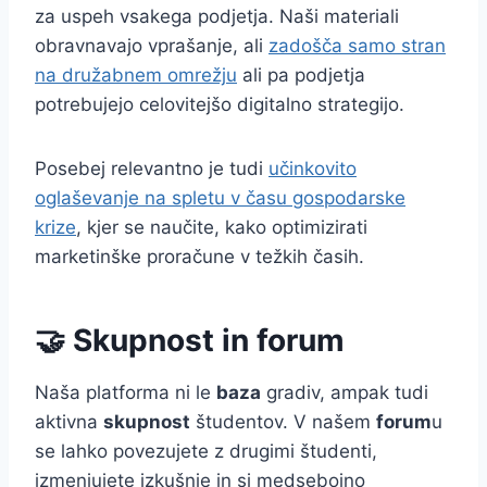
za uspeh vsakega podjetja. Naši materiali
obravnavajo vprašanje, ali
zadošča samo stran
na družabnem omrežju
ali pa podjetja
potrebujejo celovitejšo digitalno strategijo.
Posebej relevantno je tudi
učinkovito
oglaševanje na spletu v času gospodarske
krize
, kjer se naučite, kako optimizirati
marketinške proračune v težkih časih.
🤝 Skupnost in forum
Naša platforma ni le
baza
gradiv, ampak tudi
aktivna
skupnost
študentov. V našem
forum
u
se lahko povezujete z drugimi študenti,
izmenjujete izkušnje in si medsebojno