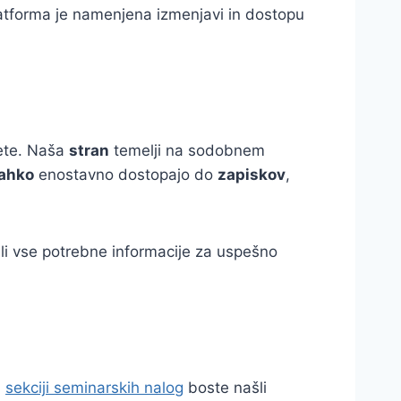
atforma je namenjena izmenjavi in dostopu
tete. Naša
stran
temelji na sodobnem
lahko
enostavno dostopajo do
zapiskov
,
šli vse potrebne informacije za uspešno
i
sekciji seminarskih nalog
boste našli