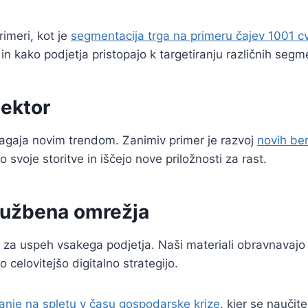
imeri, kot je
segmentacija trga na primeru čajev 1001 c
 in kako podjetja pristopajo k targetiranju različnih seg
ektor
ilagaja novim trendom. Zanimiv primer je razvoj
novih ben
o svoje storitve in iščejo nove priložnosti za rast.
družbena omrežja
na za uspeh vsakega podjetja. Naši materiali obravnavajo
o celovitejšo digitalno strategijo.
anje na spletu v času gospodarske krize
, kjer se naučit