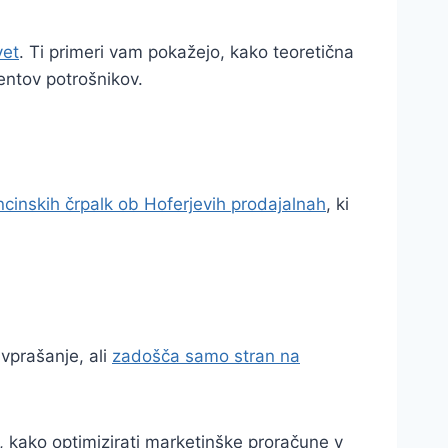
vet
. Ti primeri vam pokažejo, kako teoretična
mentov potrošnikov.
cinskih črpalk ob Hoferjevih prodajalnah
, ki
 vprašanje, ali
zadošča samo stran na
e, kako optimizirati marketinške proračune v