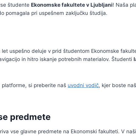
 vse študente
Ekonomske fakultete v Ljubljani
! Naša pl
do pomagala pri uspešnem zaključku študija.
eč let uspešno deluje v prid študentom Ekonomske fakul
gacijo in hitro iskanje potrebnih materialov. Študenti
 platforme, si preberite naš
uvodni vodič
, kjer boste na
vse predmete
iva vse glavne predmete na Ekonomski fakulteti. V naš