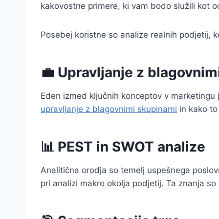
kakovostne primere, ki vam bodo služili kot od
Posebej koristne so analize realnih podjetij, k
💼 Upravljanje z blagovnim
Eden izmed ključnih konceptov v marketingu
upravljanje z blagovnimi skupinami
in kako to
📊 PEST in SWOT analize
Analitična orodja so temelj uspešnega poslov
pri analizi makro okolja podjetij. Ta znanja 