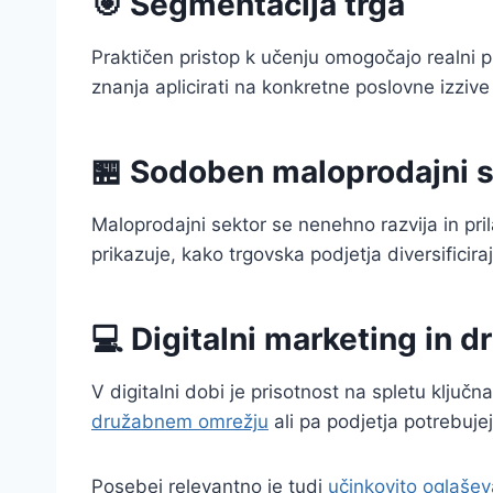
🎯 Segmentacija trga
Praktičen pristop k učenju omogočajo realni pr
znanja aplicirati na konkretne poslovne izzive
🏪 Sodoben maloprodajni s
Maloprodajni sektor se nenehno razvija in pr
prikazuje, kako trgovska podjetja diversificiraj
💻 Digitalni marketing in 
V digitalni dobi je prisotnost na spletu ključ
družabnem omrežju
ali pa podjetja potrebujej
Posebej relevantno je tudi
učinkovito oglašev