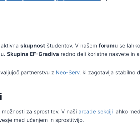
 aktivna
skupnost
študentov. V našem
forum
u se lahko
ju.
Skupina EF-Gradiva
redno deli koristne nasvete in a
hvaljujoč partnerstvu z
Neo-Serv
, ki zagotavlja stabilno 
i
i možnosti za sprostitev. V naši
arcade sekciji
lahko med 
sje med učenjem in sprostitvijo.