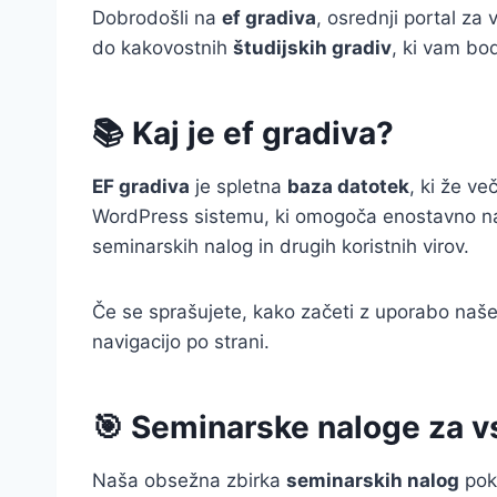
Dobrodošli na
ef gradiva
, osrednji portal za
do kakovostnih
študijskih gradiv
, ki vam bo
📚 Kaj je ef gradiva?
EF gradiva
je spletna
baza datotek
, ki že v
WordPress sistemu, ki omogoča enostavno navi
seminarskih nalog in drugih koristnih virov.
Če se sprašujete, kako začeti z uporabo naše
navigacijo po strani.
🎯 Seminarske naloge za 
Naša obsežna zbirka
seminarskih nalog
pokr