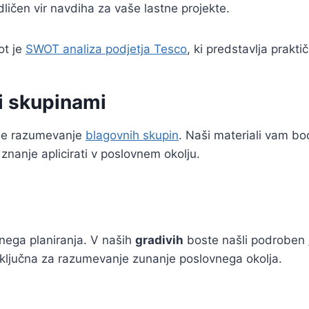
ličen vir navdiha za vaše lastne projekte.
ot je
SWOT analiza podjetja Tesco
, ki predstavlja prakt
i skupinami
 je razumevanje
blagovnih skupin
. Naši materiali vam b
 znanje aplicirati v poslovnem okolju.
nega planiranja. V naših
gradivih
boste našli podroben
so ključna za razumevanje zunanje poslovnega okolja.