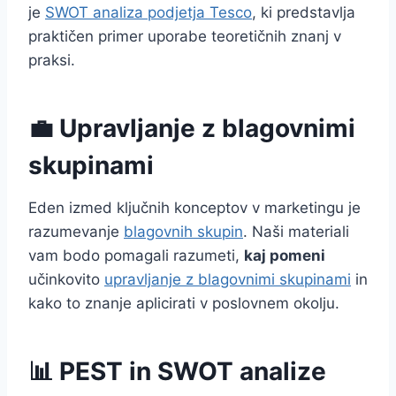
je
SWOT analiza podjetja Tesco
, ki predstavlja
praktičen primer uporabe teoretičnih znanj v
praksi.
💼 Upravljanje z blagovnimi
skupinami
Eden izmed ključnih konceptov v marketingu je
razumevanje
blagovnih skupin
. Naši materiali
vam bodo pomagali razumeti,
kaj pomeni
učinkovito
upravljanje z blagovnimi skupinami
in
kako to znanje aplicirati v poslovnem okolju.
📊 PEST in SWOT analize