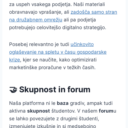
za uspeh vsakega podjetja. Naši materiali
obravnavajo vprašanje, ali
zadošča samo stran
na družabnem omrežju
ali pa podjetja
potrebujejo celovitejšo digitalno strategijo.
Posebej relevantno je tudi
učinkovito
oglaševanje na spletu v času gospodarske
krize
, kjer se naučite, kako optimizirati
marketinške proračune v težkih časih.
🤝 Skupnost in forum
Naša platforma ni le
baza
gradiv, ampak tudi
aktivna
skupnost
študentov. V našem
forum
u
se lahko povezujete z drugimi študenti,
izmenjujete izkušnje in si medsebojno