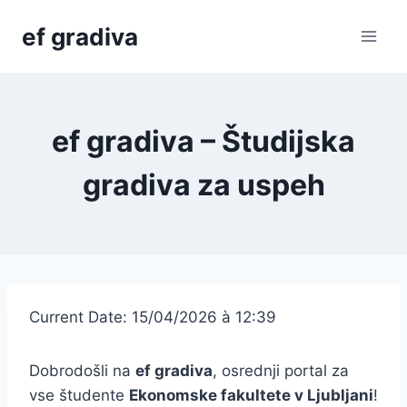
Skip
ef gradiva
to
content
ef gradiva – Študijska
gradiva za uspeh
Current Date: 15/04/2026 à 12:39
Dobrodošli na
ef gradiva
, osrednji portal za
vse študente
Ekonomske fakultete v Ljubljani
!