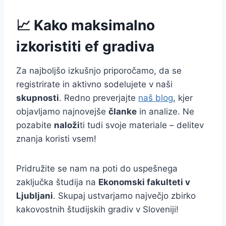
📈 Kako maksimalno
izkoristiti ef gradiva
Za najboljšo izkušnjo priporočamo, da se
registrirate in aktivno sodelujete v naši
skupnosti
. Redno preverjajte
naš blog
, kjer
objavljamo najnovejše
članke
in analize. Ne
pozabite
naloži
ti tudi svoje materiale – delitev
znanja koristi vsem!
Pridružite se nam na poti do uspešnega
zaključka študija na
Ekonomski fakulteti v
Ljubljani
. Skupaj ustvarjamo največjo zbirko
kakovostnih študijskih gradiv v Sloveniji!