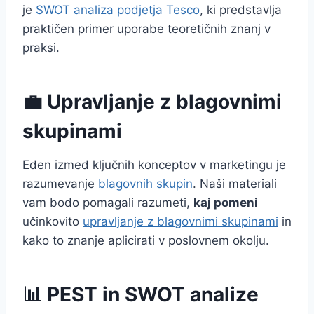
je
SWOT analiza podjetja Tesco
, ki predstavlja
praktičen primer uporabe teoretičnih znanj v
praksi.
💼 Upravljanje z blagovnimi
skupinami
Eden izmed ključnih konceptov v marketingu je
razumevanje
blagovnih skupin
. Naši materiali
vam bodo pomagali razumeti,
kaj pomeni
učinkovito
upravljanje z blagovnimi skupinami
in
kako to znanje aplicirati v poslovnem okolju.
📊 PEST in SWOT analize