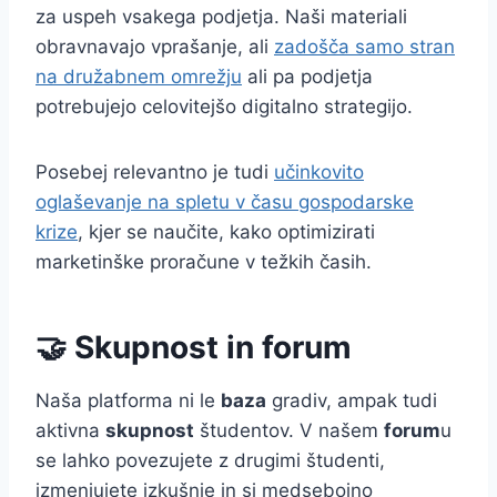
za uspeh vsakega podjetja. Naši materiali
obravnavajo vprašanje, ali
zadošča samo stran
na družabnem omrežju
ali pa podjetja
potrebujejo celovitejšo digitalno strategijo.
Posebej relevantno je tudi
učinkovito
oglaševanje na spletu v času gospodarske
krize
, kjer se naučite, kako optimizirati
marketinške proračune v težkih časih.
🤝 Skupnost in forum
Naša platforma ni le
baza
gradiv, ampak tudi
aktivna
skupnost
študentov. V našem
forum
u
se lahko povezujete z drugimi študenti,
izmenjujete izkušnje in si medsebojno