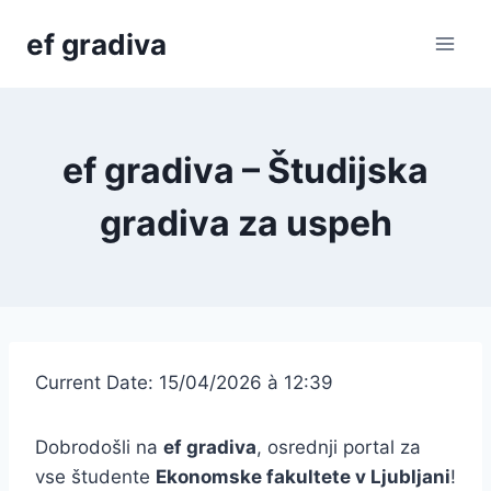
Skip
ef gradiva
to
content
ef gradiva – Študijska
gradiva za uspeh
Current Date: 15/04/2026 à 12:39
Dobrodošli na
ef gradiva
, osrednji portal za
vse študente
Ekonomske fakultete v Ljubljani
!