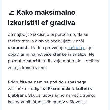
📈 Kako maksimalno
izkoristiti ef gradiva
Za najboljšo izkušnjo priporočamo, da se
registrirate in aktivno sodelujete v naši
skupnosti
. Redno preverjajte
naš blog
, kjer
objavljamo najnovejše
članke
in analize. Ne
pozabite
naloži
ti tudi svoje materiale – delitev
znanja koristi vsem!
Pridružite se nam na poti do uspešnega
zaključka študija na
Ekonomski fakulteti v
Ljubljani
. Skupaj ustvarjamo največjo zbirko
kakovostnih študijskih gradiv v Sloveniji!