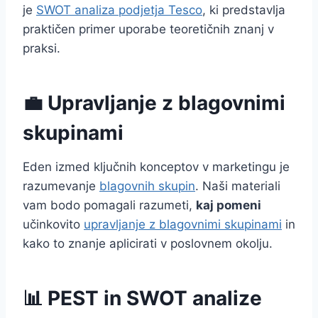
je
SWOT analiza podjetja Tesco
, ki predstavlja
praktičen primer uporabe teoretičnih znanj v
praksi.
💼 Upravljanje z blagovnimi
skupinami
Eden izmed ključnih konceptov v marketingu je
razumevanje
blagovnih skupin
. Naši materiali
vam bodo pomagali razumeti,
kaj pomeni
učinkovito
upravljanje z blagovnimi skupinami
in
kako to znanje aplicirati v poslovnem okolju.
📊 PEST in SWOT analize