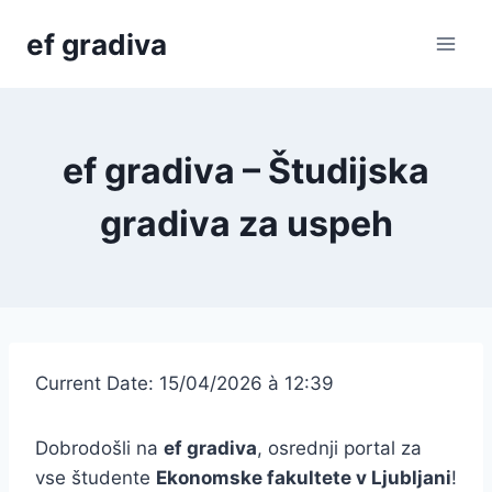
Skip
ef gradiva
to
content
ef gradiva – Študijska
gradiva za uspeh
Current Date: 15/04/2026 à 12:39
Dobrodošli na
ef gradiva
, osrednji portal za
vse študente
Ekonomske fakultete v Ljubljani
!