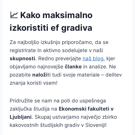
📈 Kako maksimalno
izkoristiti ef gradiva
Za najboljšo izkušnjo priporočamo, da se
registrirate in aktivno sodelujete v naši
skupnosti
. Redno preverjajte
naš blog
, kjer
objavljamo najnovejše
članke
in analize. Ne
pozabite
naloži
ti tudi svoje materiale – delitev
znanja koristi vsem!
Pridružite se nam na poti do uspešnega
zaključka študija na
Ekonomski fakulteti v
Ljubljani
. Skupaj ustvarjamo največjo zbirko
kakovostnih študijskih gradiv v Sloveniji!