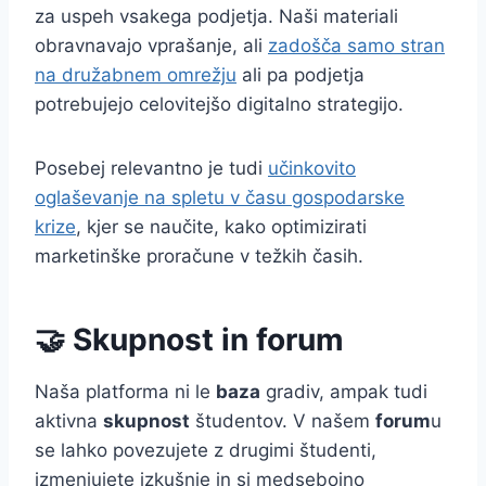
za uspeh vsakega podjetja. Naši materiali
obravnavajo vprašanje, ali
zadošča samo stran
na družabnem omrežju
ali pa podjetja
potrebujejo celovitejšo digitalno strategijo.
Posebej relevantno je tudi
učinkovito
oglaševanje na spletu v času gospodarske
krize
, kjer se naučite, kako optimizirati
marketinške proračune v težkih časih.
🤝 Skupnost in forum
Naša platforma ni le
baza
gradiv, ampak tudi
aktivna
skupnost
študentov. V našem
forum
u
se lahko povezujete z drugimi študenti,
izmenjujete izkušnje in si medsebojno