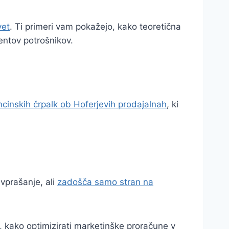
vet
. Ti primeri vam pokažejo, kako teoretična
mentov potrošnikov.
cinskih črpalk ob Hoferjevih prodajalnah
, ki
 vprašanje, ali
zadošča samo stran na
e, kako optimizirati marketinške proračune v