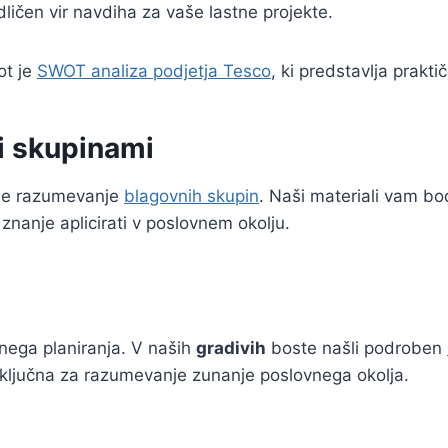
ličen vir navdiha za vaše lastne projekte.
ot je
SWOT analiza podjetja Tesco
, ki predstavlja prakt
i skupinami
 je razumevanje
blagovnih skupin
. Naši materiali vam b
 znanje aplicirati v poslovnem okolju.
nega planiranja. V naših
gradivih
boste našli podroben
so ključna za razumevanje zunanje poslovnega okolja.