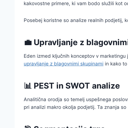
kakovostne primere, ki vam bodo služili kot od
Posebej koristne so analize realnih podjetij, k
💼 Upravljanje z blagovnim
Eden izmed ključnih konceptov v marketingu
upravljanje z blagovnimi skupinami
in kako to
📊 PEST in SWOT analize
Analitična orodja so temelj uspešnega poslov
pri analizi makro okolja podjetij. Ta znanja 