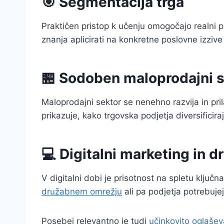
🎯 Segmentacija trga
Praktičen pristop k učenju omogočajo realni pr
znanja aplicirati na konkretne poslovne izzive
🏪 Sodoben maloprodajni s
Maloprodajni sektor se nenehno razvija in pr
prikazuje, kako trgovska podjetja diversificiraj
💻 Digitalni marketing in 
V digitalni dobi je prisotnost na spletu ključ
družabnem omrežju
ali pa podjetja potrebujej
Posebej relevantno je tudi
učinkovito oglašev