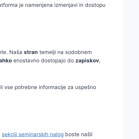
atforma je namenjena izmenjavi in dostopu
tete. Naša
stran
temelji na sodobnem
lahko
enostavno dostopajo do
zapiskov
,
šli vse potrebne informacije za uspešno
i
sekciji seminarskih nalog
boste našli