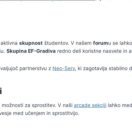
 aktivna
skupnost
študentov. V našem
forum
u se lahko
ju.
Skupina EF-Gradiva
redno deli koristne nasvete in a
hvaljujoč partnerstvu z
Neo-Serv
, ki zagotavlja stabilno 
i
i možnosti za sprostitev. V naši
arcade sekciji
lahko med 
sje med učenjem in sprostitvijo.