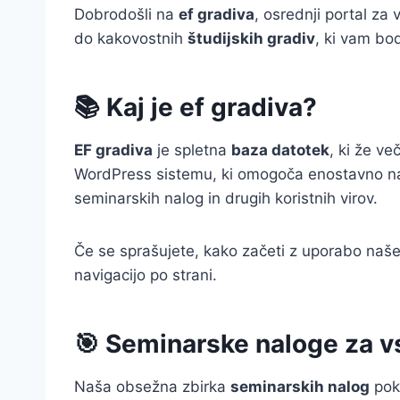
Dobrodošli na
ef gradiva
, osrednji portal za
do kakovostnih
študijskih gradiv
, ki vam bo
📚 Kaj je ef gradiva?
EF gradiva
je spletna
baza datotek
, ki že v
WordPress sistemu, ki omogoča enostavno navi
seminarskih nalog in drugih koristnih virov.
Če se sprašujete, kako začeti z uporabo naše
navigacijo po strani.
🎯 Seminarske naloge za 
Naša obsežna zbirka
seminarskih nalog
pokr