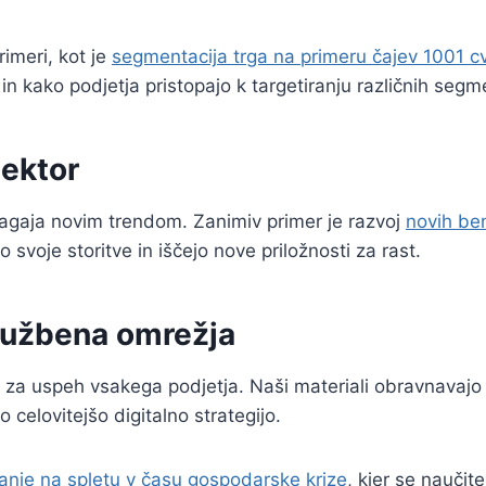
imeri, kot je
segmentacija trga na primeru čajev 1001 c
 in kako podjetja pristopajo k targetiranju različnih seg
ektor
ilagaja novim trendom. Zanimiv primer je razvoj
novih ben
o svoje storitve in iščejo nove priložnosti za rast.
družbena omrežja
na za uspeh vsakega podjetja. Naši materiali obravnavajo
o celovitejšo digitalno strategijo.
anje na spletu v času gospodarske krize
, kjer se naučit