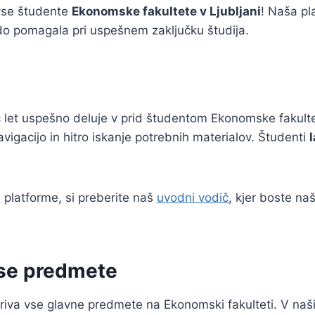
 vse študente
Ekonomske fakultete v Ljubljani
! Naša pl
do pomagala pri uspešnem zaključku študija.
eč let uspešno deluje v prid študentom Ekonomske fakul
gacijo in hitro iskanje potrebnih materialov. Študenti
 platforme, si preberite naš
uvodni vodič
, kjer boste na
vse predmete
iva vse glavne predmete na Ekonomski fakulteti. V naš