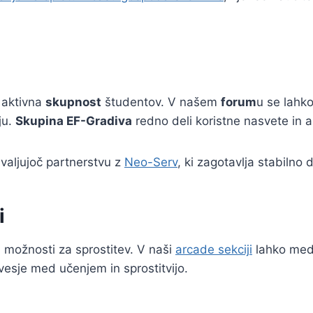
 aktivna
skupnost
študentov. V našem
forum
u se lahko
ju.
Skupina EF-Gradiva
redno deli koristne nasvete in a
hvaljujoč partnerstvu z
Neo-Serv
, ki zagotavlja stabilno 
i
i možnosti za sprostitev. V naši
arcade sekciji
lahko med 
sje med učenjem in sprostitvijo.