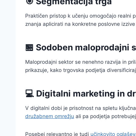
🎯 Segmentacija trga
Praktičen pristop k učenju omogočajo realni pr
znanja aplicirati na konkretne poslovne izzive
🏪 Sodoben maloprodajni s
Maloprodajni sektor se nenehno razvija in pr
prikazuje, kako trgovska podjetja diversificiraj
💻 Digitalni marketing in 
V digitalni dobi je prisotnost na spletu ključ
družabnem omrežju
ali pa podjetja potrebujej
Posebej relevantno je tudi
učinkovito oglašev