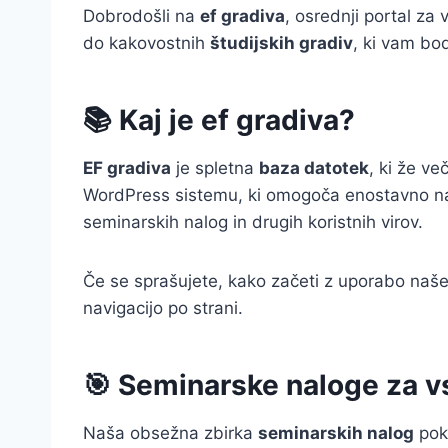
Dobrodošli na
ef gradiva
, osrednji portal za
do kakovostnih
študijskih gradiv
, ki vam bo
📚 Kaj je ef gradiva?
EF gradiva
je spletna
baza datotek
, ki že v
WordPress sistemu, ki omogoča enostavno navi
seminarskih nalog in drugih koristnih virov.
Če se sprašujete, kako začeti z uporabo naše
navigacijo po strani.
🎯 Seminarske naloge za 
Naša obsežna zbirka
seminarskih nalog
pokr