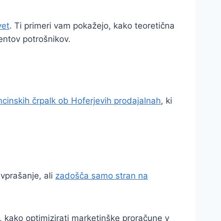
vet
. Ti primeri vam pokažejo, kako teoretična
mentov potrošnikov.
cinskih črpalk ob Hoferjevih prodajalnah
, ki
 vprašanje, ali
zadošča samo stran na
e, kako optimizirati marketinške proračune v