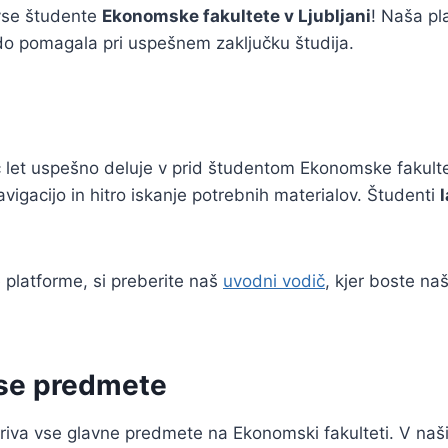
 vse študente
Ekonomske fakultete v Ljubljani
! Naša pl
do pomagala pri uspešnem zaključku študija.
eč let uspešno deluje v prid študentom Ekonomske fakul
gacijo in hitro iskanje potrebnih materialov. Študenti
 platforme, si preberite naš
uvodni vodič
, kjer boste na
vse predmete
iva vse glavne predmete na Ekonomski fakulteti. V naš