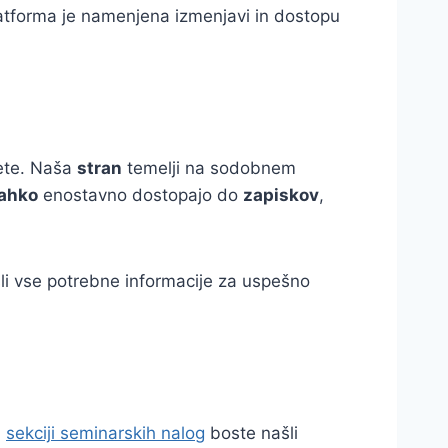
atforma je namenjena izmenjavi in dostopu
tete. Naša
stran
temelji na sodobnem
lahko
enostavno dostopajo do
zapiskov
,
šli vse potrebne informacije za uspešno
i
sekciji seminarskih nalog
boste našli