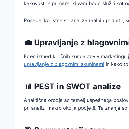
kakovostne primere, ki vam bodo služili kot od
Posebej koristne so analize realnih podjetij, k
💼 Upravljanje z blagovnim
Eden izmed ključnih konceptov v marketingu
upravljanje z blagovnimi skupinami
in kako to
📊 PEST in SWOT analize
Analitična orodja so temelj uspešnega poslov
pri analizi makro okolja podjetij. Ta znanja 