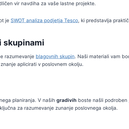
ličen vir navdiha za vaše lastne projekte.
ot je
SWOT analiza podjetja Tesco
, ki predstavlja prakt
i skupinami
 je razumevanje
blagovnih skupin
. Naši materiali vam b
 znanje aplicirati v poslovnem okolju.
nega planiranja. V naših
gradivih
boste našli podroben
so ključna za razumevanje zunanje poslovnega okolja.