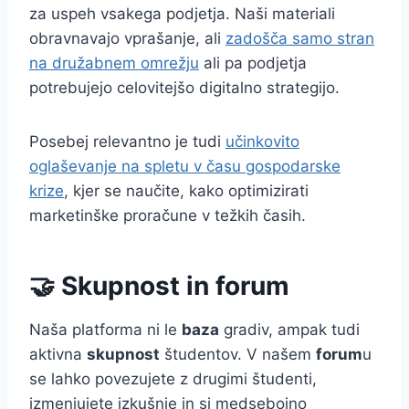
za uspeh vsakega podjetja. Naši materiali
obravnavajo vprašanje, ali
zadošča samo stran
na družabnem omrežju
ali pa podjetja
potrebujejo celovitejšo digitalno strategijo.
Posebej relevantno je tudi
učinkovito
oglaševanje na spletu v času gospodarske
krize
, kjer se naučite, kako optimizirati
marketinške proračune v težkih časih.
🤝 Skupnost in forum
Naša platforma ni le
baza
gradiv, ampak tudi
aktivna
skupnost
študentov. V našem
forum
u
se lahko povezujete z drugimi študenti,
izmenjujete izkušnje in si medsebojno