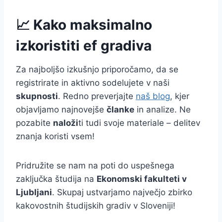
📈 Kako maksimalno
izkoristiti ef gradiva
Za najboljšo izkušnjo priporočamo, da se
registrirate in aktivno sodelujete v naši
skupnosti
. Redno preverjajte
naš blog
, kjer
objavljamo najnovejše
članke
in analize. Ne
pozabite
naloži
ti tudi svoje materiale – delitev
znanja koristi vsem!
Pridružite se nam na poti do uspešnega
zaključka študija na
Ekonomski fakulteti v
Ljubljani
. Skupaj ustvarjamo največjo zbirko
kakovostnih študijskih gradiv v Sloveniji!