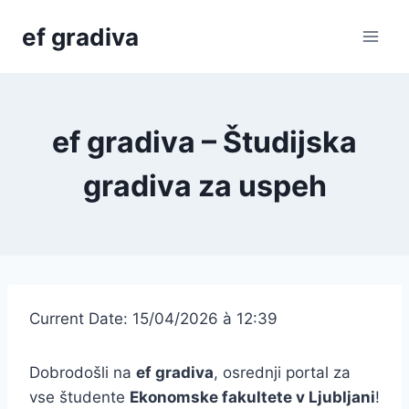
Skip
ef gradiva
to
content
ef gradiva – Študijska
gradiva za uspeh
Current Date: 15/04/2026 à 12:39
Dobrodošli na
ef gradiva
, osrednji portal za
vse študente
Ekonomske fakultete v Ljubljani
!