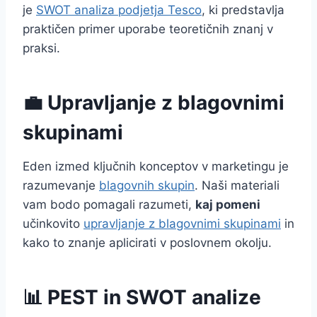
je
SWOT analiza podjetja Tesco
, ki predstavlja
praktičen primer uporabe teoretičnih znanj v
praksi.
💼 Upravljanje z blagovnimi
skupinami
Eden izmed ključnih konceptov v marketingu je
razumevanje
blagovnih skupin
. Naši materiali
vam bodo pomagali razumeti,
kaj pomeni
učinkovito
upravljanje z blagovnimi skupinami
in
kako to znanje aplicirati v poslovnem okolju.
📊 PEST in SWOT analize