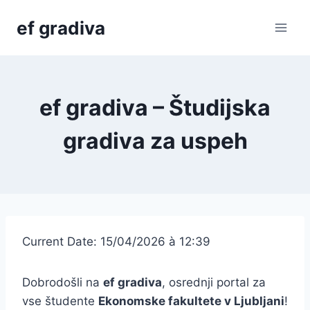
Skip
ef gradiva
to
content
ef gradiva – Študijska
gradiva za uspeh
Current Date: 15/04/2026 à 12:39
Dobrodošli na
ef gradiva
, osrednji portal za
vse študente
Ekonomske fakultete v Ljubljani
!