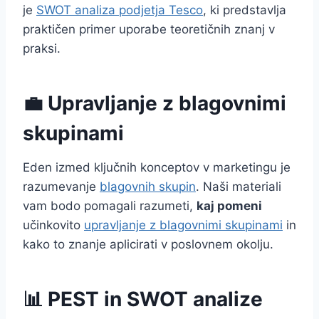
je
SWOT analiza podjetja Tesco
, ki predstavlja
praktičen primer uporabe teoretičnih znanj v
praksi.
💼 Upravljanje z blagovnimi
skupinami
Eden izmed ključnih konceptov v marketingu je
razumevanje
blagovnih skupin
. Naši materiali
vam bodo pomagali razumeti,
kaj pomeni
učinkovito
upravljanje z blagovnimi skupinami
in
kako to znanje aplicirati v poslovnem okolju.
📊 PEST in SWOT analize