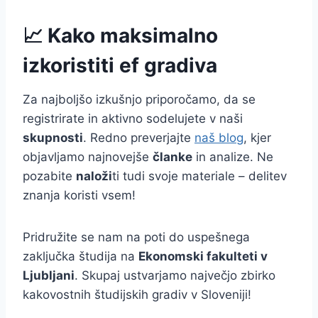
📈 Kako maksimalno
izkoristiti ef gradiva
Za najboljšo izkušnjo priporočamo, da se
registrirate in aktivno sodelujete v naši
skupnosti
. Redno preverjajte
naš blog
, kjer
objavljamo najnovejše
članke
in analize. Ne
pozabite
naloži
ti tudi svoje materiale – delitev
znanja koristi vsem!
Pridružite se nam na poti do uspešnega
zaključka študija na
Ekonomski fakulteti v
Ljubljani
. Skupaj ustvarjamo največjo zbirko
kakovostnih študijskih gradiv v Sloveniji!