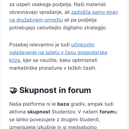
za uspeh vsakega podjetja. Naši materiali
obravnavajo vprašanje, ali
zadošča samo stran
na družabnem omrežju
ali pa podjetja
potrebujejo celovitejšo digitalno strategijo.
Posebej relevantno je tudi
učinkovito
oglaševanje na spletu v času gospodarske
krize
, kjer se naučite, kako optimizirati
marketinške proračune v težkih časih.
🤝 Skupnost in forum
Naša platforma ni le
baza
gradiv, ampak tudi
aktivna
skupnost
študentov. V našem
forum
u
se lahko povezujete z drugimi študenti,
izmenjujete izkušnje in si medsebojno