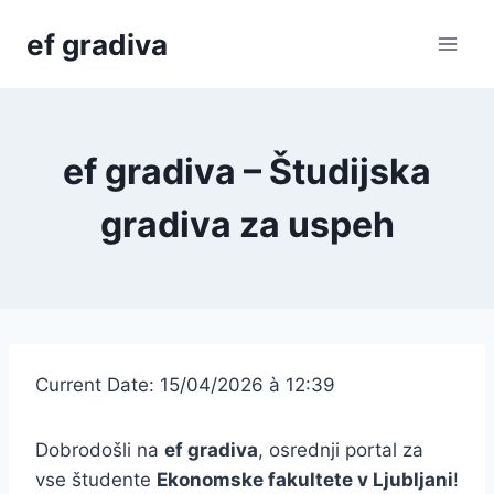
Skip
ef gradiva
to
content
ef gradiva – Študijska
gradiva za uspeh
Current Date: 15/04/2026 à 12:39
Dobrodošli na
ef gradiva
, osrednji portal za
vse študente
Ekonomske fakultete v Ljubljani
!