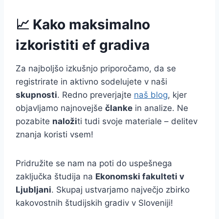
📈 Kako maksimalno
izkoristiti ef gradiva
Za najboljšo izkušnjo priporočamo, da se
registrirate in aktivno sodelujete v naši
skupnosti
. Redno preverjajte
naš blog
, kjer
objavljamo najnovejše
članke
in analize. Ne
pozabite
naloži
ti tudi svoje materiale – delitev
znanja koristi vsem!
Pridružite se nam na poti do uspešnega
zaključka študija na
Ekonomski fakulteti v
Ljubljani
. Skupaj ustvarjamo največjo zbirko
kakovostnih študijskih gradiv v Sloveniji!