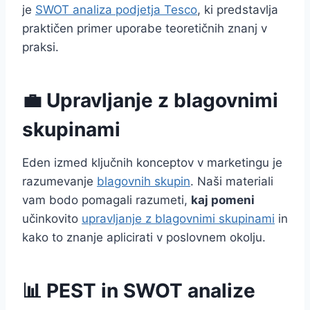
je
SWOT analiza podjetja Tesco
, ki predstavlja
praktičen primer uporabe teoretičnih znanj v
praksi.
💼 Upravljanje z blagovnimi
skupinami
Eden izmed ključnih konceptov v marketingu je
razumevanje
blagovnih skupin
. Naši materiali
vam bodo pomagali razumeti,
kaj pomeni
učinkovito
upravljanje z blagovnimi skupinami
in
kako to znanje aplicirati v poslovnem okolju.
📊 PEST in SWOT analize