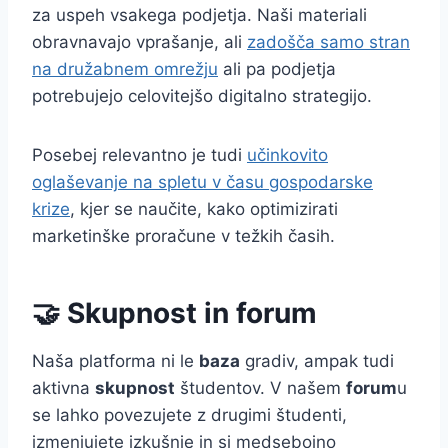
za uspeh vsakega podjetja. Naši materiali
obravnavajo vprašanje, ali
zadošča samo stran
na družabnem omrežju
ali pa podjetja
potrebujejo celovitejšo digitalno strategijo.
Posebej relevantno je tudi
učinkovito
oglaševanje na spletu v času gospodarske
krize
, kjer se naučite, kako optimizirati
marketinške proračune v težkih časih.
🤝 Skupnost in forum
Naša platforma ni le
baza
gradiv, ampak tudi
aktivna
skupnost
študentov. V našem
forum
u
se lahko povezujete z drugimi študenti,
izmenjujete izkušnje in si medsebojno