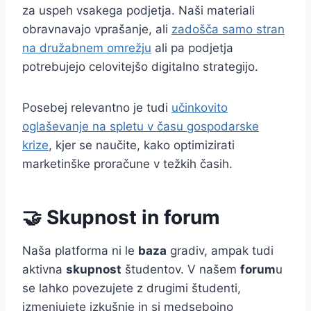
za uspeh vsakega podjetja. Naši materiali
obravnavajo vprašanje, ali
zadošča samo stran
na družabnem omrežju
ali pa podjetja
potrebujejo celovitejšo digitalno strategijo.
Posebej relevantno je tudi
učinkovito
oglaševanje na spletu v času gospodarske
krize
, kjer se naučite, kako optimizirati
marketinške proračune v težkih časih.
🤝 Skupnost in forum
Naša platforma ni le
baza
gradiv, ampak tudi
aktivna
skupnost
študentov. V našem
forum
u
se lahko povezujete z drugimi študenti,
izmenjujete izkušnje in si medsebojno