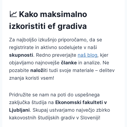
📈 Kako maksimalno
izkoristiti ef gradiva
Za najboljšo izkušnjo priporočamo, da se
registrirate in aktivno sodelujete v naši
skupnosti
. Redno preverjajte
naš blog
, kjer
objavljamo najnovejše
članke
in analize. Ne
pozabite
naloži
ti tudi svoje materiale – delitev
znanja koristi vsem!
Pridružite se nam na poti do uspešnega
zaključka študija na
Ekonomski fakulteti v
Ljubljani
. Skupaj ustvarjamo največjo zbirko
kakovostnih študijskih gradiv v Sloveniji!