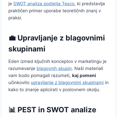
je
SWOT analiza podjetja Tesco
, ki predstavlja
praktičen primer uporabe teoretičnih znanj v
praksi.
💼 Upravljanje z blagovnimi
skupinami
Eden izmed ključnih konceptov v marketingu je
razumevanje
blagovnih skupin
. Naši materiali
vam bodo pomagali razumeti,
kaj pomeni
učinkovito
upravljanje z blagovnimi skupinami
in
kako to znanje aplicirati v poslovnem okolju.
📊 PEST in SWOT analize