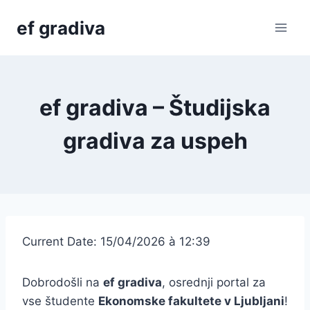
Skip
ef gradiva
to
content
ef gradiva – Študijska
gradiva za uspeh
Current Date: 15/04/2026 à 12:39
Dobrodošli na
ef gradiva
, osrednji portal za
vse študente
Ekonomske fakultete v Ljubljani
!