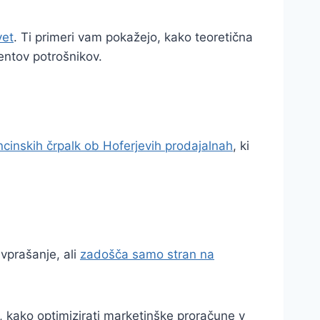
vet
. Ti primeri vam pokažejo, kako teoretična
mentov potrošnikov.
cinskih črpalk ob Hoferjevih prodajalnah
, ki
 vprašanje, ali
zadošča samo stran na
e, kako optimizirati marketinške proračune v