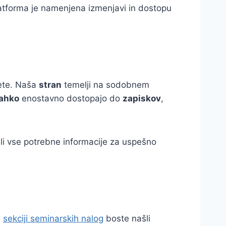
atforma je namenjena izmenjavi in dostopu
tete. Naša
stran
temelji na sodobnem
lahko
enostavno dostopajo do
zapiskov
,
šli vse potrebne informacije za uspešno
i
sekciji seminarskih nalog
boste našli