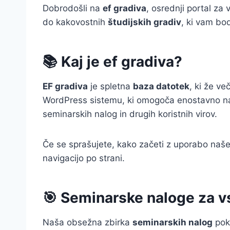
Dobrodošli na
ef gradiva
, osrednji portal za
do kakovostnih
študijskih gradiv
, ki vam bo
📚 Kaj je ef gradiva?
EF gradiva
je spletna
baza datotek
, ki že v
WordPress sistemu, ki omogoča enostavno navi
seminarskih nalog in drugih koristnih virov.
Če se sprašujete, kako začeti z uporabo naše
navigacijo po strani.
🎯 Seminarske naloge za 
Naša obsežna zbirka
seminarskih nalog
pokr