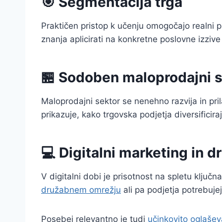
🎯 Segmentacija trga
Praktičen pristop k učenju omogočajo realni pr
znanja aplicirati na konkretne poslovne izzive
🏪 Sodoben maloprodajni s
Maloprodajni sektor se nenehno razvija in pr
prikazuje, kako trgovska podjetja diversificiraj
💻 Digitalni marketing in 
V digitalni dobi je prisotnost na spletu ključ
družabnem omrežju
ali pa podjetja potrebujej
Posebej relevantno je tudi
učinkovito oglašev