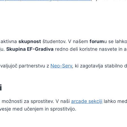
 aktivna
skupnost
študentov. V našem
forum
u se lahko
ju.
Skupina EF-Gradiva
redno deli koristne nasvete in a
hvaljujoč partnerstvu z
Neo-Serv
, ki zagotavlja stabilno 
i
i možnosti za sprostitev. V naši
arcade sekciji
lahko med 
sje med učenjem in sprostitvijo.