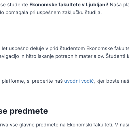
 vse študente
Ekonomske fakultete v Ljubljani
! Naša pl
do pomagala pri uspešnem zaključku študija.
eč let uspešno deluje v prid študentom Ekonomske fakul
gacijo in hitro iskanje potrebnih materialov. Študenti
 platforme, si preberite naš
uvodni vodič
, kjer boste na
vse predmete
iva vse glavne predmete na Ekonomski fakulteti. V naš