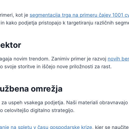
imeri, kot je
segmentacija trga na primeru čajev 1001 c
 in kako podjetja pristopajo k targetiranju različnih seg
ektor
ilagaja novim trendom. Zanimiv primer je razvoj
novih ben
o svoje storitve in iščejo nove priložnosti za rast.
družbena omrežja
na za uspeh vsakega podjetja. Naši materiali obravnavajo
o celovitejšo digitalno strategijo.
anje na spletu v času gospodarske krize
, kjer se naučit