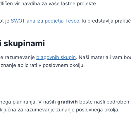
ličen vir navdiha za vaše lastne projekte.
ot je
SWOT analiza podjetja Tesco
, ki predstavlja prakt
i skupinami
 je razumevanje
blagovnih skupin
. Naši materiali vam b
 znanje aplicirati v poslovnem okolju.
nega planiranja. V naših
gradivih
boste našli podroben
so ključna za razumevanje zunanje poslovnega okolja.