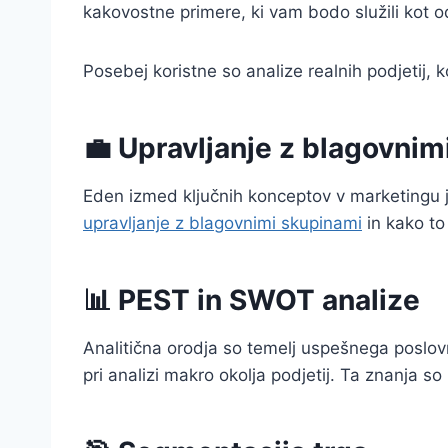
kakovostne primere, ki vam bodo služili kot od
Posebej koristne so analize realnih podjetij, k
💼 Upravljanje z blagovnim
Eden izmed ključnih konceptov v marketingu
upravljanje z blagovnimi skupinami
in kako to
📊 PEST in SWOT analize
Analitična orodja so temelj uspešnega poslov
pri analizi makro okolja podjetij. Ta znanja 