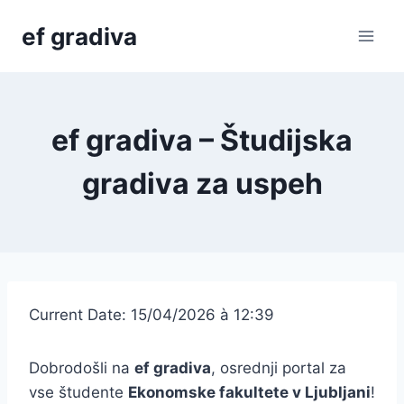
Skip
ef gradiva
to
content
ef gradiva – Študijska
gradiva za uspeh
Current Date: 15/04/2026 à 12:39
Dobrodošli na
ef gradiva
, osrednji portal za
vse študente
Ekonomske fakultete v Ljubljani
!