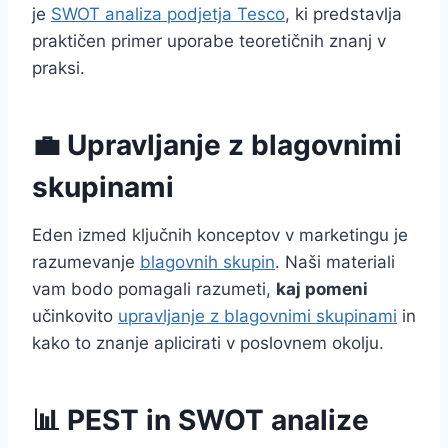
je
SWOT analiza podjetja Tesco
, ki predstavlja
praktičen primer uporabe teoretičnih znanj v
praksi.
💼 Upravljanje z blagovnimi
skupinami
Eden izmed ključnih konceptov v marketingu je
razumevanje
blagovnih skupin
. Naši materiali
vam bodo pomagali razumeti,
kaj pomeni
učinkovito
upravljanje z blagovnimi skupinami
in
kako to znanje aplicirati v poslovnem okolju.
📊 PEST in SWOT analize