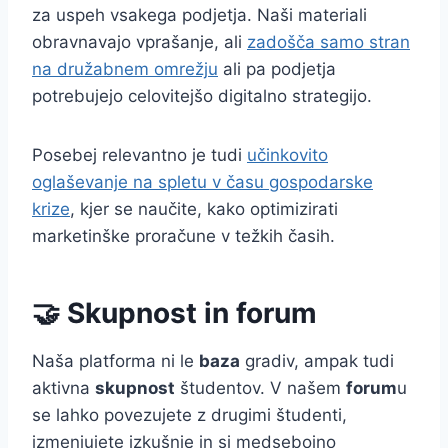
za uspeh vsakega podjetja. Naši materiali
obravnavajo vprašanje, ali
zadošča samo stran
na družabnem omrežju
ali pa podjetja
potrebujejo celovitejšo digitalno strategijo.
Posebej relevantno je tudi
učinkovito
oglaševanje na spletu v času gospodarske
krize
, kjer se naučite, kako optimizirati
marketinške proračune v težkih časih.
🤝 Skupnost in forum
Naša platforma ni le
baza
gradiv, ampak tudi
aktivna
skupnost
študentov. V našem
forum
u
se lahko povezujete z drugimi študenti,
izmenjujete izkušnje in si medsebojno