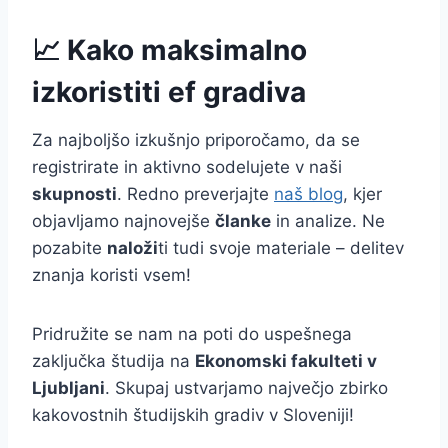
📈 Kako maksimalno
izkoristiti ef gradiva
Za najboljšo izkušnjo priporočamo, da se
registrirate in aktivno sodelujete v naši
skupnosti
. Redno preverjajte
naš blog
, kjer
objavljamo najnovejše
članke
in analize. Ne
pozabite
naloži
ti tudi svoje materiale – delitev
znanja koristi vsem!
Pridružite se nam na poti do uspešnega
zaključka študija na
Ekonomski fakulteti v
Ljubljani
. Skupaj ustvarjamo največjo zbirko
kakovostnih študijskih gradiv v Sloveniji!