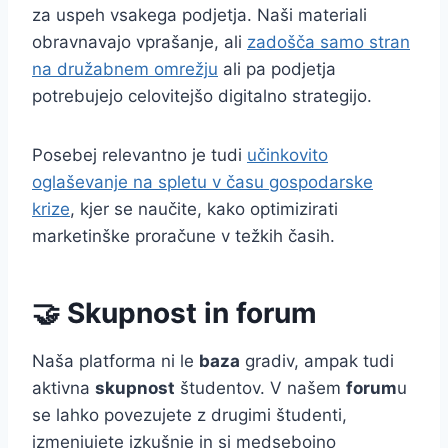
za uspeh vsakega podjetja. Naši materiali
obravnavajo vprašanje, ali
zadošča samo stran
na družabnem omrežju
ali pa podjetja
potrebujejo celovitejšo digitalno strategijo.
Posebej relevantno je tudi
učinkovito
oglaševanje na spletu v času gospodarske
krize
, kjer se naučite, kako optimizirati
marketinške proračune v težkih časih.
🤝 Skupnost in forum
Naša platforma ni le
baza
gradiv, ampak tudi
aktivna
skupnost
študentov. V našem
forum
u
se lahko povezujete z drugimi študenti,
izmenjujete izkušnje in si medsebojno