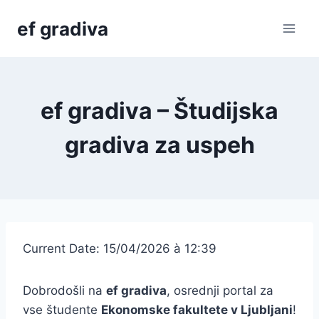
Skip
ef gradiva
to
content
ef gradiva – Študijska
gradiva za uspeh
Current Date: 15/04/2026 à 12:39
Dobrodošli na
ef gradiva
, osrednji portal za
vse študente
Ekonomske fakultete v Ljubljani
!