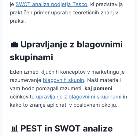
je
SWOT analiza podjetja Tesco
, ki predstavlja
praktičen primer uporabe teoretičnih znanj v
praksi.
💼 Upravljanje z blagovnimi
skupinami
Eden izmed ključnih konceptov v marketingu je
razumevanje
blagovnih skupin
. Naši materiali
vam bodo pomagali razumeti,
kaj pomeni
učinkovito
upravljanje z blagovnimi skupinami
in
kako to znanje aplicirati v poslovnem okolju.
📊 PEST in SWOT analize