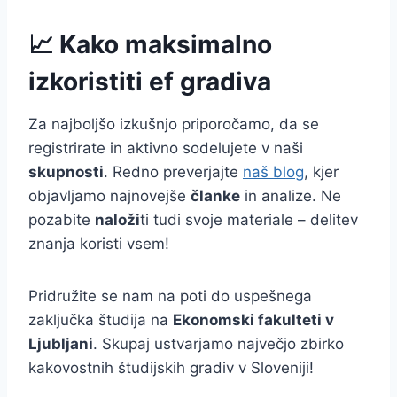
📈 Kako maksimalno
izkoristiti ef gradiva
Za najboljšo izkušnjo priporočamo, da se
registrirate in aktivno sodelujete v naši
skupnosti
. Redno preverjajte
naš blog
, kjer
objavljamo najnovejše
članke
in analize. Ne
pozabite
naloži
ti tudi svoje materiale – delitev
znanja koristi vsem!
Pridružite se nam na poti do uspešnega
zaključka študija na
Ekonomski fakulteti v
Ljubljani
. Skupaj ustvarjamo največjo zbirko
kakovostnih študijskih gradiv v Sloveniji!