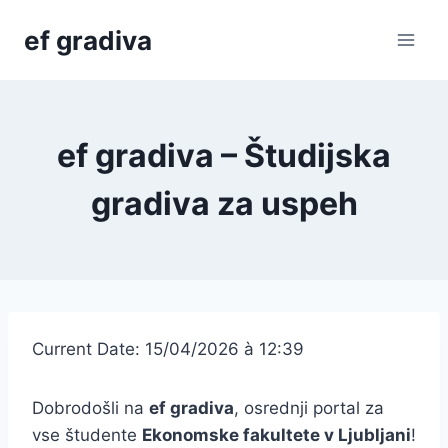
Skip
ef gradiva
to
content
ef gradiva – Študijska
gradiva za uspeh
Current Date: 15/04/2026 à 12:39
Dobrodošli na
ef gradiva
, osrednji portal za
vse študente
Ekonomske fakultete v Ljubljani
!