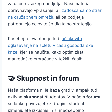
za uspeh vsakega podjetja. Naši materiali
obravnavajo vprašanje, ali
zadošča samo stran
na družabnem omrežju
ali pa podjetja
potrebujejo celovitejšo digitalno strategijo.
Posebej relevantno je tudi
učinkovito
oglaševanje na spletu v času gospodarske
krize
, kjer se naučite, kako optimizirati
marketinške proračune v težkih časih.
🤝 Skupnost in forum
Naša platforma ni le
baza
gradiv, ampak tudi
aktivna
skupnost
študentov. V našem
forum
u
se lahko povezujete z drugimi študenti,
izmenjujete izkušnje in si medsebojno