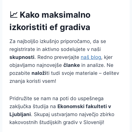
📈 Kako maksimalno
izkoristiti ef gradiva
Za najboljšo izkušnjo priporočamo, da se
registrirate in aktivno sodelujete v naši
skupnosti
. Redno preverjajte
naš blog
, kjer
objavljamo najnovejše
članke
in analize. Ne
pozabite
naloži
ti tudi svoje materiale – delitev
znanja koristi vsem!
Pridružite se nam na poti do uspešnega
zaključka študija na
Ekonomski fakulteti v
Ljubljani
. Skupaj ustvarjamo največjo zbirko
kakovostnih študijskih gradiv v Sloveniji!