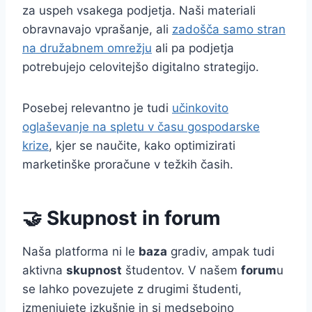
za uspeh vsakega podjetja. Naši materiali
obravnavajo vprašanje, ali
zadošča samo stran
na družabnem omrežju
ali pa podjetja
potrebujejo celovitejšo digitalno strategijo.
Posebej relevantno je tudi
učinkovito
oglaševanje na spletu v času gospodarske
krize
, kjer se naučite, kako optimizirati
marketinške proračune v težkih časih.
🤝 Skupnost in forum
Naša platforma ni le
baza
gradiv, ampak tudi
aktivna
skupnost
študentov. V našem
forum
u
se lahko povezujete z drugimi študenti,
izmenjujete izkušnje in si medsebojno