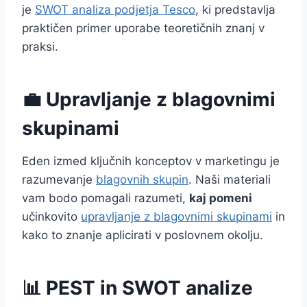
je
SWOT analiza podjetja Tesco
, ki predstavlja
praktičen primer uporabe teoretičnih znanj v
praksi.
💼 Upravljanje z blagovnimi
skupinami
Eden izmed ključnih konceptov v marketingu je
razumevanje
blagovnih skupin
. Naši materiali
vam bodo pomagali razumeti,
kaj pomeni
učinkovito
upravljanje z blagovnimi skupinami
in
kako to znanje aplicirati v poslovnem okolju.
📊 PEST in SWOT analize