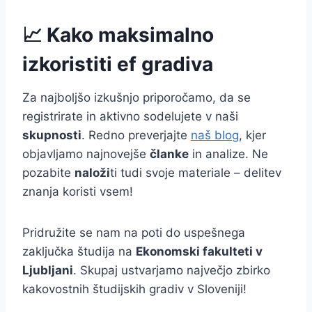
📈 Kako maksimalno
izkoristiti ef gradiva
Za najboljšo izkušnjo priporočamo, da se
registrirate in aktivno sodelujete v naši
skupnosti
. Redno preverjajte
naš blog
, kjer
objavljamo najnovejše
članke
in analize. Ne
pozabite
naloži
ti tudi svoje materiale – delitev
znanja koristi vsem!
Pridružite se nam na poti do uspešnega
zaključka študija na
Ekonomski fakulteti v
Ljubljani
. Skupaj ustvarjamo največjo zbirko
kakovostnih študijskih gradiv v Sloveniji!