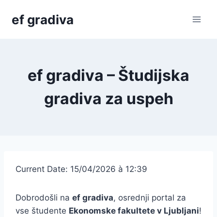
Skip
ef gradiva
to
content
ef gradiva – Študijska
gradiva za uspeh
Current Date: 15/04/2026 à 12:39
Dobrodošli na
ef gradiva
, osrednji portal za
vse študente
Ekonomske fakultete v Ljubljani
!