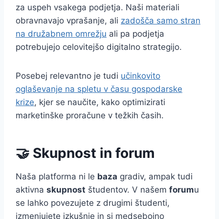
za uspeh vsakega podjetja. Naši materiali
obravnavajo vprašanje, ali
zadošča samo stran
na družabnem omrežju
ali pa podjetja
potrebujejo celovitejšo digitalno strategijo.
Posebej relevantno je tudi
učinkovito
oglaševanje na spletu v času gospodarske
krize
, kjer se naučite, kako optimizirati
marketinške proračune v težkih časih.
🤝 Skupnost in forum
Naša platforma ni le
baza
gradiv, ampak tudi
aktivna
skupnost
študentov. V našem
forum
u
se lahko povezujete z drugimi študenti,
izmenjujete izkušnje in si medsebojno