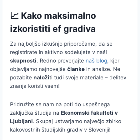
📈 Kako maksimalno
izkoristiti ef gradiva
Za najboljšo izkušnjo priporočamo, da se
registrirate in aktivno sodelujete v naši
skupnosti
. Redno preverjajte
naš blog
, kjer
objavljamo najnovejše
članke
in analize. Ne
pozabite
naloži
ti tudi svoje materiale – delitev
znanja koristi vsem!
Pridružite se nam na poti do uspešnega
zaključka študija na
Ekonomski fakulteti v
Ljubljani
. Skupaj ustvarjamo največjo zbirko
kakovostnih študijskih gradiv v Sloveniji!