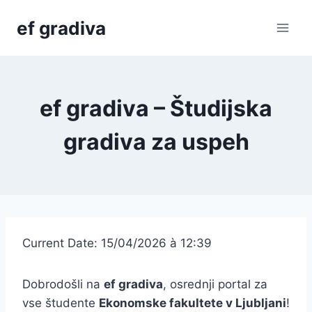
Skip
ef gradiva
to
content
ef gradiva – Študijska
gradiva za uspeh
Current Date: 15/04/2026 à 12:39
Dobrodošli na
ef gradiva
, osrednji portal za
vse študente
Ekonomske fakultete v Ljubljani
!