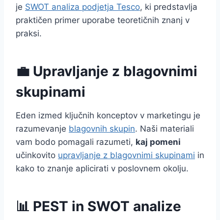
je
SWOT analiza podjetja Tesco
, ki predstavlja
praktičen primer uporabe teoretičnih znanj v
praksi.
💼 Upravljanje z blagovnimi
skupinami
Eden izmed ključnih konceptov v marketingu je
razumevanje
blagovnih skupin
. Naši materiali
vam bodo pomagali razumeti,
kaj pomeni
učinkovito
upravljanje z blagovnimi skupinami
in
kako to znanje aplicirati v poslovnem okolju.
📊 PEST in SWOT analize