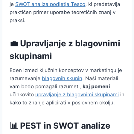
je
SWOT analiza podjetja Tesco
, ki predstavlja
praktičen primer uporabe teoretičnih znanj v
praksi.
💼 Upravljanje z blagovnimi
skupinami
Eden izmed ključnih konceptov v marketingu je
razumevanje
blagovnih skupin
. Naši materiali
vam bodo pomagali razumeti,
kaj pomeni
učinkovito
upravljanje z blagovnimi skupinami
in
kako to znanje aplicirati v poslovnem okolju.
📊 PEST in SWOT analize