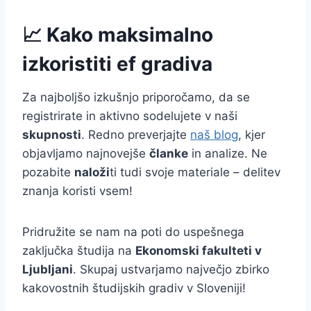
📈 Kako maksimalno
izkoristiti ef gradiva
Za najboljšo izkušnjo priporočamo, da se
registrirate in aktivno sodelujete v naši
skupnosti
. Redno preverjajte
naš blog
, kjer
objavljamo najnovejše
članke
in analize. Ne
pozabite
naloži
ti tudi svoje materiale – delitev
znanja koristi vsem!
Pridružite se nam na poti do uspešnega
zaključka študija na
Ekonomski fakulteti v
Ljubljani
. Skupaj ustvarjamo največjo zbirko
kakovostnih študijskih gradiv v Sloveniji!