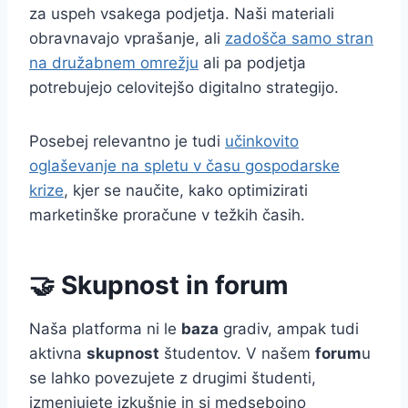
za uspeh vsakega podjetja. Naši materiali
obravnavajo vprašanje, ali
zadošča samo stran
na družabnem omrežju
ali pa podjetja
potrebujejo celovitejšo digitalno strategijo.
Posebej relevantno je tudi
učinkovito
oglaševanje na spletu v času gospodarske
krize
, kjer se naučite, kako optimizirati
marketinške proračune v težkih časih.
🤝 Skupnost in forum
Naša platforma ni le
baza
gradiv, ampak tudi
aktivna
skupnost
študentov. V našem
forum
u
se lahko povezujete z drugimi študenti,
izmenjujete izkušnje in si medsebojno