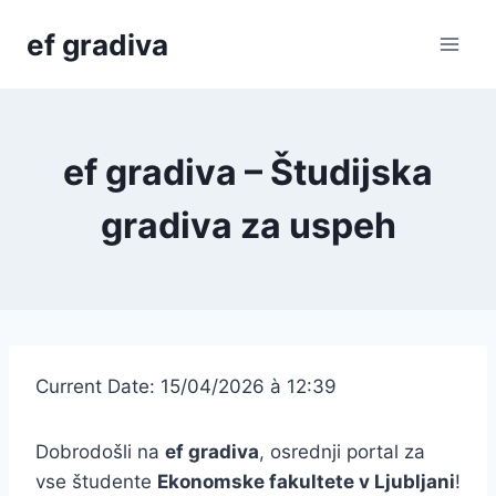
Skip
ef gradiva
to
content
ef gradiva – Študijska
gradiva za uspeh
Current Date: 15/04/2026 à 12:39
Dobrodošli na
ef gradiva
, osrednji portal za
vse študente
Ekonomske fakultete v Ljubljani
!