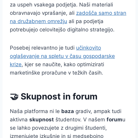
za uspeh vsakega podjetja. Naši materiali
obravnavajo vprašanje, ali
zadošča samo stran
na družabnem omrežju
ali pa podjetja
potrebujejo celovitejšo digitalno strategijo.
Posebej relevantno je tudi
učinkovito
oglaševanje na spletu v času gospodarske
krize
, kjer se naučite, kako optimizirati
marketinške proračune v težkih časih.
🤝 Skupnost in forum
Naša platforma ni le
baza
gradiv, ampak tudi
aktivna
skupnost
študentov. V našem
forum
u
se lahko povezujete z drugimi študenti,
izmenjujete izkušnje in si medsebojno