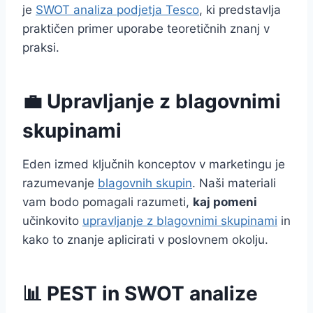
je
SWOT analiza podjetja Tesco
, ki predstavlja
praktičen primer uporabe teoretičnih znanj v
praksi.
💼 Upravljanje z blagovnimi
skupinami
Eden izmed ključnih konceptov v marketingu je
razumevanje
blagovnih skupin
. Naši materiali
vam bodo pomagali razumeti,
kaj pomeni
učinkovito
upravljanje z blagovnimi skupinami
in
kako to znanje aplicirati v poslovnem okolju.
📊 PEST in SWOT analize