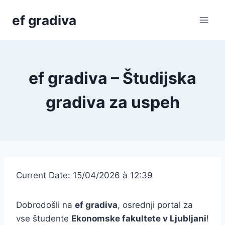
Skip
ef gradiva
to
content
ef gradiva – Študijska
gradiva za uspeh
Current Date: 15/04/2026 à 12:39
Dobrodošli na
ef gradiva
, osrednji portal za
vse študente
Ekonomske fakultete v Ljubljani
!