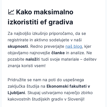
📈 Kako maksimalno
izkoristiti ef gradiva
Za najboljšo izkušnjo priporočamo, da se
registrirate in aktivno sodelujete v naši
skupnosti
. Redno preverjajte
naš blog
, kjer
objavljamo najnovejše
članke
in analize. Ne
pozabite
naloži
ti tudi svoje materiale – delitev
znanja koristi vsem!
Pridružite se nam na poti do uspešnega
zaključka študija na
Ekonomski fakulteti v
Ljubljani
. Skupaj ustvarjamo največjo zbirko
kakovostnih študijskih gradiv v Sloveniji!