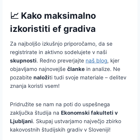
📈 Kako maksimalno
izkoristiti ef gradiva
Za najboljšo izkušnjo priporočamo, da se
registrirate in aktivno sodelujete v naši
skupnosti
. Redno preverjajte
naš blog
, kjer
objavljamo najnovejše
članke
in analize. Ne
pozabite
naloži
ti tudi svoje materiale – delitev
znanja koristi vsem!
Pridružite se nam na poti do uspešnega
zaključka študija na
Ekonomski fakulteti v
Ljubljani
. Skupaj ustvarjamo največjo zbirko
kakovostnih študijskih gradiv v Sloveniji!