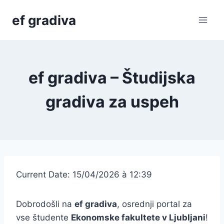
Skip
ef gradiva
to
content
ef gradiva – Študijska
gradiva za uspeh
Current Date: 15/04/2026 à 12:39
Dobrodošli na
ef gradiva
, osrednji portal za
vse študente
Ekonomske fakultete v Ljubljani
!