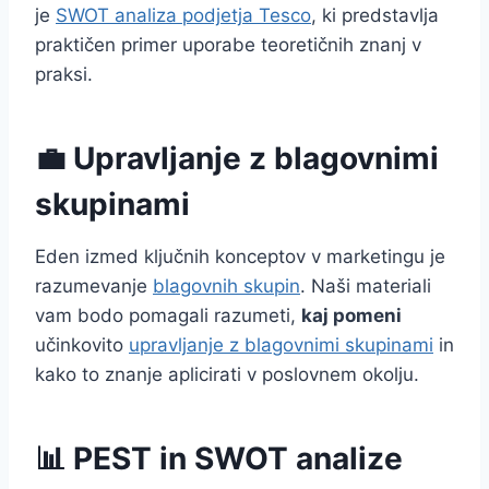
je
SWOT analiza podjetja Tesco
, ki predstavlja
praktičen primer uporabe teoretičnih znanj v
praksi.
💼 Upravljanje z blagovnimi
skupinami
Eden izmed ključnih konceptov v marketingu je
razumevanje
blagovnih skupin
. Naši materiali
vam bodo pomagali razumeti,
kaj pomeni
učinkovito
upravljanje z blagovnimi skupinami
in
kako to znanje aplicirati v poslovnem okolju.
📊 PEST in SWOT analize