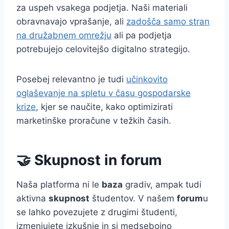
za uspeh vsakega podjetja. Naši materiali
obravnavajo vprašanje, ali
zadošča samo stran
na družabnem omrežju
ali pa podjetja
potrebujejo celovitejšo digitalno strategijo.
Posebej relevantno je tudi
učinkovito
oglaševanje na spletu v času gospodarske
krize
, kjer se naučite, kako optimizirati
marketinške proračune v težkih časih.
🤝 Skupnost in forum
Naša platforma ni le
baza
gradiv, ampak tudi
aktivna
skupnost
študentov. V našem
forum
u
se lahko povezujete z drugimi študenti,
izmenjujete izkušnje in si medsebojno