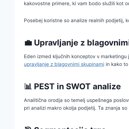
kakovostne primere, ki vam bodo služili kot od
Posebej koristne so analize realnih podjetij, k
💼 Upravljanje z blagovnim
Eden izmed ključnih konceptov v marketingu
upravljanje z blagovnimi skupinami
in kako to
📊 PEST in SWOT analize
Analitična orodja so temelj uspešnega poslov
pri analizi makro okolja podjetij. Ta znanja 