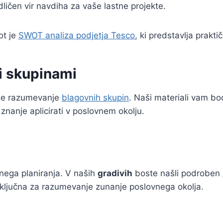
ličen vir navdiha za vaše lastne projekte.
ot je
SWOT analiza podjetja Tesco
, ki predstavlja prakt
i skupinami
 je razumevanje
blagovnih skupin
. Naši materiali vam b
 znanje aplicirati v poslovnem okolju.
nega planiranja. V naših
gradivih
boste našli podroben
so ključna za razumevanje zunanje poslovnega okolja.