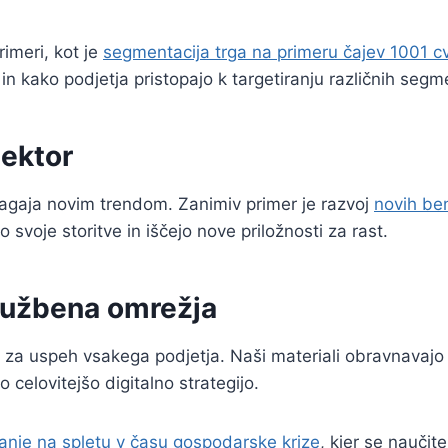
imeri, kot je
segmentacija trga na primeru čajev 1001 c
 in kako podjetja pristopajo k targetiranju različnih seg
ektor
ilagaja novim trendom. Zanimiv primer je razvoj
novih ben
o svoje storitve in iščejo nove priložnosti za rast.
družbena omrežja
na za uspeh vsakega podjetja. Naši materiali obravnavajo
o celovitejšo digitalno strategijo.
anje na spletu v času gospodarske krize
, kjer se naučit