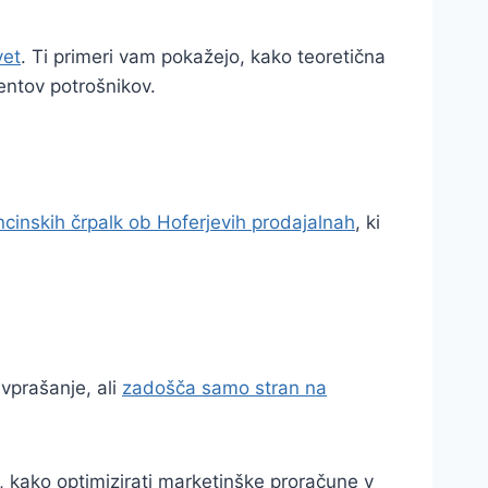
vet
. Ti primeri vam pokažejo, kako teoretična
mentov potrošnikov.
cinskih črpalk ob Hoferjevih prodajalnah
, ki
 vprašanje, ali
zadošča samo stran na
e, kako optimizirati marketinške proračune v