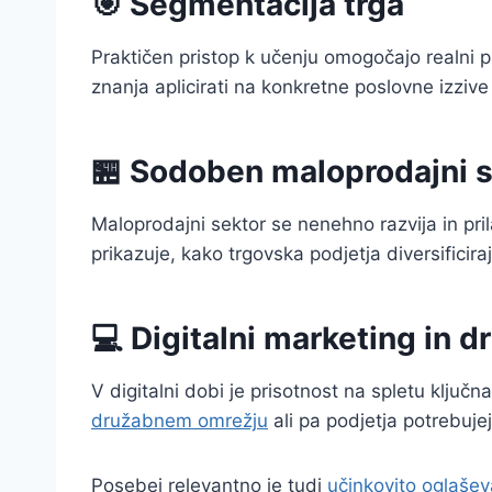
🎯 Segmentacija trga
Praktičen pristop k učenju omogočajo realni pr
znanja aplicirati na konkretne poslovne izzive
🏪 Sodoben maloprodajni s
Maloprodajni sektor se nenehno razvija in pr
prikazuje, kako trgovska podjetja diversificiraj
💻 Digitalni marketing in 
V digitalni dobi je prisotnost na spletu ključ
družabnem omrežju
ali pa podjetja potrebujej
Posebej relevantno je tudi
učinkovito oglašev