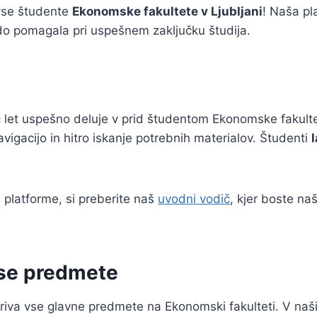
 vse študente
Ekonomske fakultete v Ljubljani
! Naša pl
do pomagala pri uspešnem zaključku študija.
eč let uspešno deluje v prid študentom Ekonomske fakul
gacijo in hitro iskanje potrebnih materialov. Študenti
 platforme, si preberite naš
uvodni vodič
, kjer boste na
vse predmete
iva vse glavne predmete na Ekonomski fakulteti. V naš