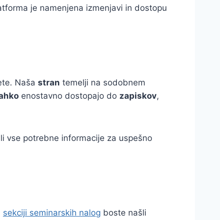
atforma je namenjena izmenjavi in dostopu
tete. Naša
stran
temelji na sodobnem
lahko
enostavno dostopajo do
zapiskov
,
šli vse potrebne informacije za uspešno
i
sekciji seminarskih nalog
boste našli