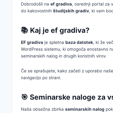
Dobrodošli na
ef gradiva
, osrednji portal za
do kakovostnih
študijskih gradiv
, ki vam bo
📚 Kaj je ef gradiva?
EF gradiva
je spletna
baza datotek
, ki že v
WordPress sistemu, ki omogoča enostavno navi
seminarskih nalog in drugih koristnih virov.
Če se sprašujete, kako začeti z uporabo naše
navigacijo po strani.
🎯 Seminarske naloge za 
Naša obsežna zbirka
seminarskih nalog
pokr