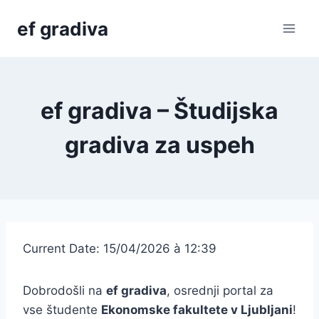
Skip
ef gradiva
to
content
ef gradiva – Študijska
gradiva za uspeh
Current Date: 15/04/2026 à 12:39
Dobrodošli na
ef gradiva
, osrednji portal za
vse študente
Ekonomske fakultete v Ljubljani
!