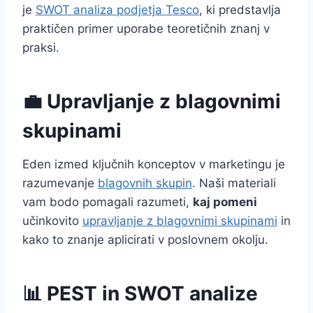
je
SWOT analiza podjetja Tesco
, ki predstavlja
praktičen primer uporabe teoretičnih znanj v
praksi.
💼 Upravljanje z blagovnimi
skupinami
Eden izmed ključnih konceptov v marketingu je
razumevanje
blagovnih skupin
. Naši materiali
vam bodo pomagali razumeti,
kaj pomeni
učinkovito
upravljanje z blagovnimi skupinami
in
kako to znanje aplicirati v poslovnem okolju.
📊 PEST in SWOT analize