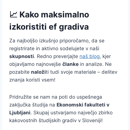
📈 Kako maksimalno
izkoristiti ef gradiva
Za najboljšo izkušnjo priporočamo, da se
registrirate in aktivno sodelujete v naši
skupnosti
. Redno preverjajte
naš blog
, kjer
objavljamo najnovejše
članke
in analize. Ne
pozabite
naloži
ti tudi svoje materiale – delitev
znanja koristi vsem!
Pridružite se nam na poti do uspešnega
zaključka študija na
Ekonomski fakulteti v
Ljubljani
. Skupaj ustvarjamo največjo zbirko
kakovostnih študijskih gradiv v Sloveniji!