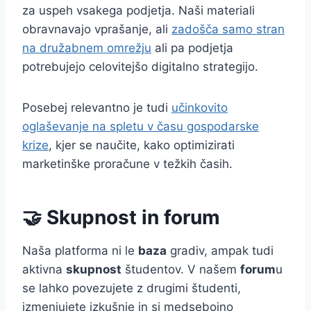
za uspeh vsakega podjetja. Naši materiali
obravnavajo vprašanje, ali
zadošča samo stran
na družabnem omrežju
ali pa podjetja
potrebujejo celovitejšo digitalno strategijo.
Posebej relevantno je tudi
učinkovito
oglaševanje na spletu v času gospodarske
krize
, kjer se naučite, kako optimizirati
marketinške proračune v težkih časih.
🤝 Skupnost in forum
Naša platforma ni le
baza
gradiv, ampak tudi
aktivna
skupnost
študentov. V našem
forum
u
se lahko povezujete z drugimi študenti,
izmenjujete izkušnje in si medsebojno