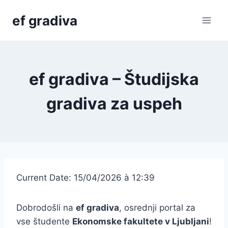
Skip
ef gradiva
to
content
ef gradiva – Študijska
gradiva za uspeh
Current Date: 15/04/2026 à 12:39
Dobrodošli na
ef gradiva
, osrednji portal za
vse študente
Ekonomske fakultete v Ljubljani
!