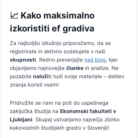
📈 Kako maksimalno
izkoristiti ef gradiva
Za najboljšo izkušnjo priporočamo, da se
registrirate in aktivno sodelujete v naši
skupnosti
. Redno preverjajte
naš blog
, kjer
objavljamo najnovejše
članke
in analize. Ne
pozabite
naloži
ti tudi svoje materiale – delitev
znanja koristi vsem!
Pridružite se nam na poti do uspešnega
zaključka študija na
Ekonomski fakulteti v
Ljubljani
. Skupaj ustvarjamo največjo zbirko
kakovostnih študijskih gradiv v Sloveniji!