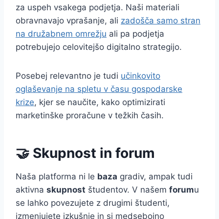
za uspeh vsakega podjetja. Naši materiali
obravnavajo vprašanje, ali
zadošča samo stran
na družabnem omrežju
ali pa podjetja
potrebujejo celovitejšo digitalno strategijo.
Posebej relevantno je tudi
učinkovito
oglaševanje na spletu v času gospodarske
krize
, kjer se naučite, kako optimizirati
marketinške proračune v težkih časih.
🤝 Skupnost in forum
Naša platforma ni le
baza
gradiv, ampak tudi
aktivna
skupnost
študentov. V našem
forum
u
se lahko povezujete z drugimi študenti,
izmenjujete izkušnje in si medsebojno