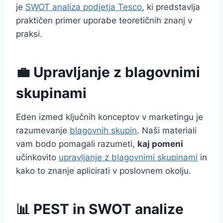
je
SWOT analiza podjetja Tesco
, ki predstavlja
praktičen primer uporabe teoretičnih znanj v
praksi.
💼 Upravljanje z blagovnimi
skupinami
Eden izmed ključnih konceptov v marketingu je
razumevanje
blagovnih skupin
. Naši materiali
vam bodo pomagali razumeti,
kaj pomeni
učinkovito
upravljanje z blagovnimi skupinami
in
kako to znanje aplicirati v poslovnem okolju.
📊 PEST in SWOT analize