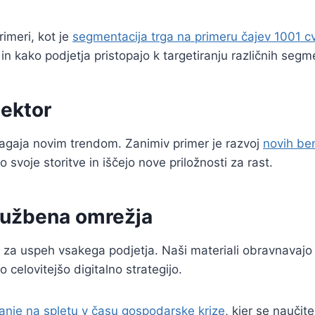
imeri, kot je
segmentacija trga na primeru čajev 1001 c
 in kako podjetja pristopajo k targetiranju različnih seg
ektor
ilagaja novim trendom. Zanimiv primer je razvoj
novih ben
o svoje storitve in iščejo nove priložnosti za rast.
družbena omrežja
na za uspeh vsakega podjetja. Naši materiali obravnavajo
o celovitejšo digitalno strategijo.
anje na spletu v času gospodarske krize
, kjer se naučit