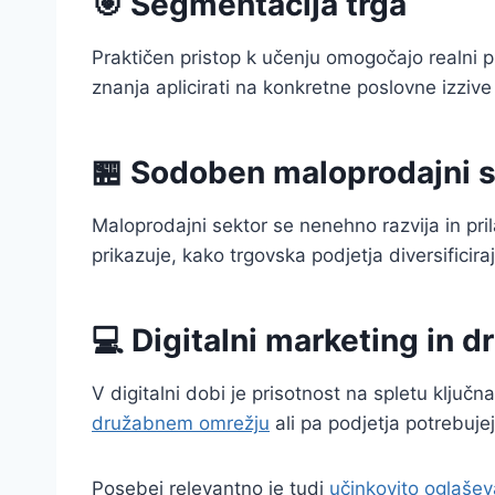
🎯 Segmentacija trga
Praktičen pristop k učenju omogočajo realni pr
znanja aplicirati na konkretne poslovne izzive
🏪 Sodoben maloprodajni s
Maloprodajni sektor se nenehno razvija in pr
prikazuje, kako trgovska podjetja diversificiraj
💻 Digitalni marketing in 
V digitalni dobi je prisotnost na spletu ključ
družabnem omrežju
ali pa podjetja potrebujej
Posebej relevantno je tudi
učinkovito oglašev