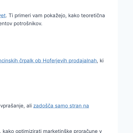
vet
. Ti primeri vam pokažejo, kako teoretična
mentov potrošnikov.
cinskih črpalk ob Hoferjevih prodajalnah
, ki
 vprašanje, ali
zadošča samo stran na
e, kako optimizirati marketinške proračune v