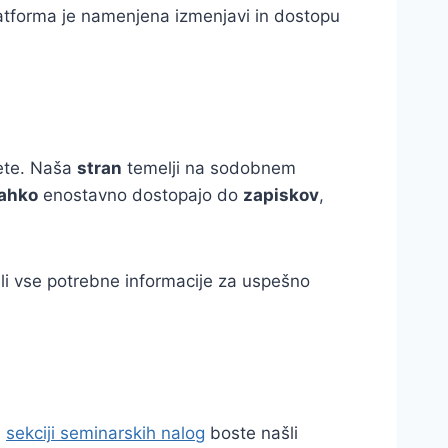
atforma je namenjena izmenjavi in dostopu
tete. Naša
stran
temelji na sodobnem
lahko
enostavno dostopajo do
zapiskov
,
šli vse potrebne informacije za uspešno
i
sekciji seminarskih nalog
boste našli