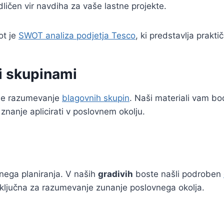
ličen vir navdiha za vaše lastne projekte.
ot je
SWOT analiza podjetja Tesco
, ki predstavlja prakt
i skupinami
 je razumevanje
blagovnih skupin
. Naši materiali vam b
 znanje aplicirati v poslovnem okolju.
nega planiranja. V naših
gradivih
boste našli podroben
so ključna za razumevanje zunanje poslovnega okolja.