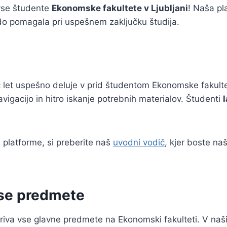
 vse študente
Ekonomske fakultete v Ljubljani
! Naša pl
do pomagala pri uspešnem zaključku študija.
eč let uspešno deluje v prid študentom Ekonomske fakul
gacijo in hitro iskanje potrebnih materialov. Študenti
 platforme, si preberite naš
uvodni vodič
, kjer boste na
vse predmete
iva vse glavne predmete na Ekonomski fakulteti. V naš