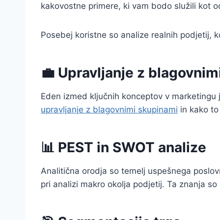
kakovostne primere, ki vam bodo služili kot od
Posebej koristne so analize realnih podjetij, k
💼 Upravljanje z blagovnim
Eden izmed ključnih konceptov v marketingu
upravljanje z blagovnimi skupinami
in kako to
📊 PEST in SWOT analize
Analitična orodja so temelj uspešnega poslov
pri analizi makro okolja podjetij. Ta znanja 