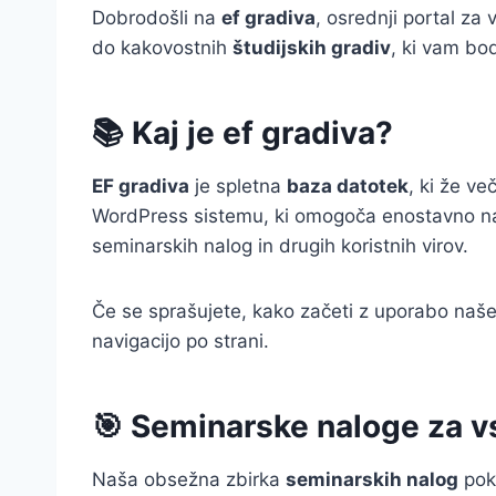
Dobrodošli na
ef gradiva
, osrednji portal za
do kakovostnih
študijskih gradiv
, ki vam bo
📚 Kaj je ef gradiva?
EF gradiva
je spletna
baza datotek
, ki že v
WordPress sistemu, ki omogoča enostavno navi
seminarskih nalog in drugih koristnih virov.
Če se sprašujete, kako začeti z uporabo naše
navigacijo po strani.
🎯 Seminarske naloge za 
Naša obsežna zbirka
seminarskih nalog
pokr