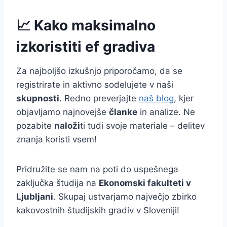
📈 Kako maksimalno
izkoristiti ef gradiva
Za najboljšo izkušnjo priporočamo, da se
registrirate in aktivno sodelujete v naši
skupnosti
. Redno preverjajte
naš blog
, kjer
objavljamo najnovejše
članke
in analize. Ne
pozabite
naloži
ti tudi svoje materiale – delitev
znanja koristi vsem!
Pridružite se nam na poti do uspešnega
zaključka študija na
Ekonomski fakulteti v
Ljubljani
. Skupaj ustvarjamo največjo zbirko
kakovostnih študijskih gradiv v Sloveniji!