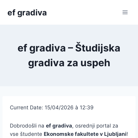
Skip
ef gradiva
to
content
ef gradiva – Študijska
gradiva za uspeh
Current Date: 15/04/2026 à 12:39
Dobrodošli na
ef gradiva
, osrednji portal za
vse študente
Ekonomske fakultete v Ljubljani
!