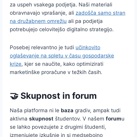
za uspeh vsakega podjetja. Naši materiali
obravnavajo vprašanje, ali
zadošča samo stran
na družabnem omrežju
ali pa podjetja
potrebujejo celovitejšo digitalno strategijo.
Posebej relevantno je tudi
učinkovito
oglaševanje na spletu v času gospodarske
krize
, kjer se naučite, kako optimizirati
marketinške proračune v težkih časih.
🤝 Skupnost in forum
Naša platforma ni le
baza
gradiv, ampak tudi
aktivna
skupnost
študentov. V našem
forum
u
se lahko povezujete z drugimi študenti,
izmenjujete izkušnje in si medsebojno