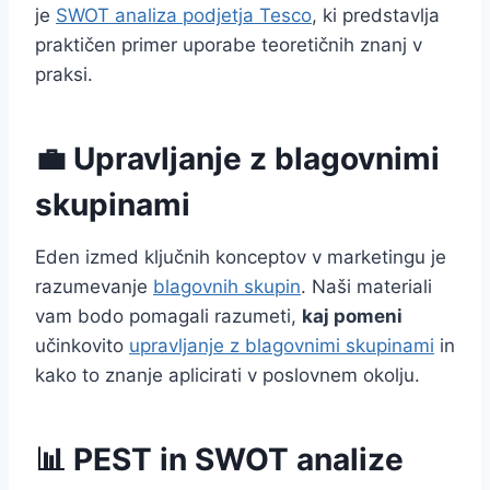
je
SWOT analiza podjetja Tesco
, ki predstavlja
praktičen primer uporabe teoretičnih znanj v
praksi.
💼 Upravljanje z blagovnimi
skupinami
Eden izmed ključnih konceptov v marketingu je
razumevanje
blagovnih skupin
. Naši materiali
vam bodo pomagali razumeti,
kaj pomeni
učinkovito
upravljanje z blagovnimi skupinami
in
kako to znanje aplicirati v poslovnem okolju.
📊 PEST in SWOT analize