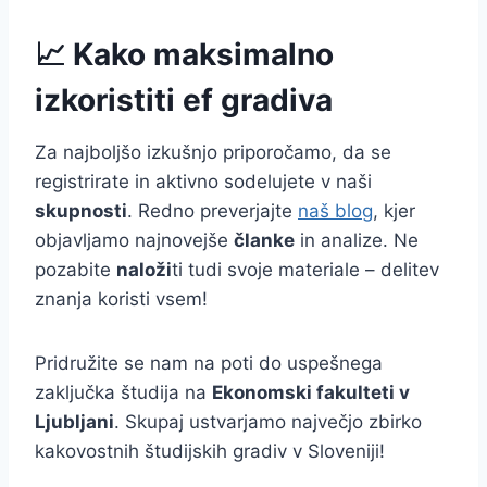
📈 Kako maksimalno
izkoristiti ef gradiva
Za najboljšo izkušnjo priporočamo, da se
registrirate in aktivno sodelujete v naši
skupnosti
. Redno preverjajte
naš blog
, kjer
objavljamo najnovejše
članke
in analize. Ne
pozabite
naloži
ti tudi svoje materiale – delitev
znanja koristi vsem!
Pridružite se nam na poti do uspešnega
zaključka študija na
Ekonomski fakulteti v
Ljubljani
. Skupaj ustvarjamo največjo zbirko
kakovostnih študijskih gradiv v Sloveniji!