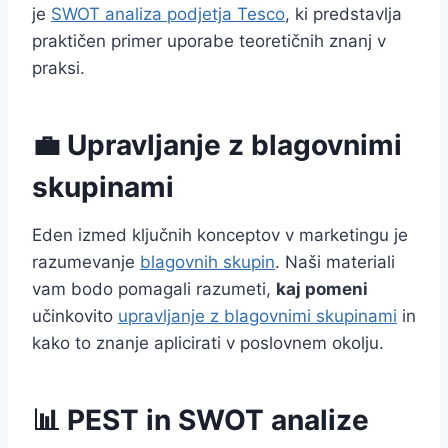
je
SWOT analiza podjetja Tesco
, ki predstavlja
praktičen primer uporabe teoretičnih znanj v
praksi.
💼 Upravljanje z blagovnimi
skupinami
Eden izmed ključnih konceptov v marketingu je
razumevanje
blagovnih skupin
. Naši materiali
vam bodo pomagali razumeti,
kaj pomeni
učinkovito
upravljanje z blagovnimi skupinami
in
kako to znanje aplicirati v poslovnem okolju.
📊 PEST in SWOT analize