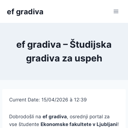
Skip
ef gradiva
to
content
ef gradiva – Študijska
gradiva za uspeh
Current Date: 15/04/2026 à 12:39
Dobrodošli na
ef gradiva
, osrednji portal za
vse študente
Ekonomske fakultete v Ljubljani
!