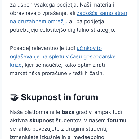
za uspeh vsakega podjetja. Naši materiali
obravnavajo vprašanje, ali
zadošča samo stran
na družabnem omrežju
ali pa podjetja
potrebujejo celovitejšo digitalno strategijo.
Posebej relevantno je tudi
učinkovito
oglaševanje na spletu v času gospodarske
krize
, kjer se naučite, kako optimizirati
marketinške proračune v težkih časih.
🤝 Skupnost in forum
Naša platforma ni le
baza
gradiv, ampak tudi
aktivna
skupnost
študentov. V našem
forum
u
se lahko povezujete z drugimi študenti,
izmenjujete izkušnje in si medsebojno