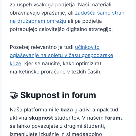
za uspeh vsakega podjetja. Naši materiali
obravnavajo vprašanje, ali
zadošča samo stran
na družabnem omrežju
ali pa podjetja
potrebujejo celovitejšo digitalno strategijo.
Posebej relevantno je tudi
učinkovito
oglaševanje na spletu v času gospodarske
krize
, kjer se naučite, kako optimizirati
marketinške proračune v težkih časih.
🤝 Skupnost in forum
Naša platforma ni le
baza
gradiv, ampak tudi
aktivna
skupnost
študentov. V našem
forum
u
se lahko povezujete z drugimi študenti,
izmenjujete izkušnje in si medsebojno