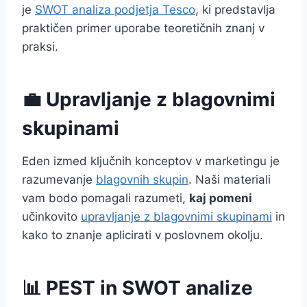
je
SWOT analiza podjetja Tesco
, ki predstavlja
praktičen primer uporabe teoretičnih znanj v
praksi.
💼 Upravljanje z blagovnimi
skupinami
Eden izmed ključnih konceptov v marketingu je
razumevanje
blagovnih skupin
. Naši materiali
vam bodo pomagali razumeti,
kaj pomeni
učinkovito
upravljanje z blagovnimi skupinami
in
kako to znanje aplicirati v poslovnem okolju.
📊 PEST in SWOT analize