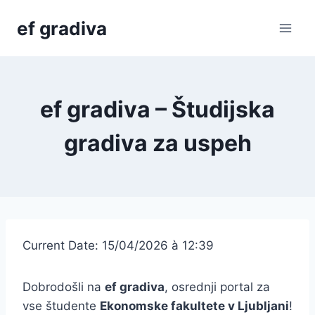
Skip
ef gradiva
to
content
ef gradiva – Študijska
gradiva za uspeh
Current Date: 15/04/2026 à 12:39
Dobrodošli na
ef gradiva
, osrednji portal za
vse študente
Ekonomske fakultete v Ljubljani
!