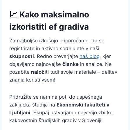
📈 Kako maksimalno
izkoristiti ef gradiva
Za najboljšo izkušnjo priporočamo, da se
registrirate in aktivno sodelujete v naši
skupnosti
. Redno preverjajte
naš blog
, kjer
objavljamo najnovejše
članke
in analize. Ne
pozabite
naloži
ti tudi svoje materiale – delitev
znanja koristi vsem!
Pridružite se nam na poti do uspešnega
zaključka študija na
Ekonomski fakulteti v
Ljubljani
. Skupaj ustvarjamo največjo zbirko
kakovostnih študijskih gradiv v Sloveniji!