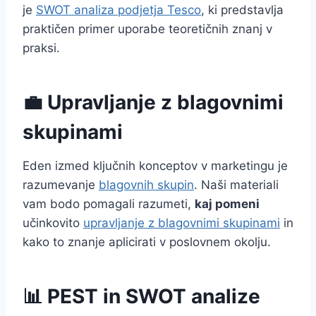
je
SWOT analiza podjetja Tesco
, ki predstavlja
praktičen primer uporabe teoretičnih znanj v
praksi.
💼 Upravljanje z blagovnimi
skupinami
Eden izmed ključnih konceptov v marketingu je
razumevanje
blagovnih skupin
. Naši materiali
vam bodo pomagali razumeti,
kaj pomeni
učinkovito
upravljanje z blagovnimi skupinami
in
kako to znanje aplicirati v poslovnem okolju.
📊 PEST in SWOT analize