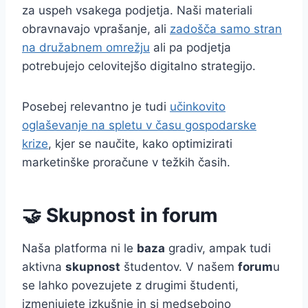
za uspeh vsakega podjetja. Naši materiali
obravnavajo vprašanje, ali
zadošča samo stran
na družabnem omrežju
ali pa podjetja
potrebujejo celovitejšo digitalno strategijo.
Posebej relevantno je tudi
učinkovito
oglaševanje na spletu v času gospodarske
krize
, kjer se naučite, kako optimizirati
marketinške proračune v težkih časih.
🤝 Skupnost in forum
Naša platforma ni le
baza
gradiv, ampak tudi
aktivna
skupnost
študentov. V našem
forum
u
se lahko povezujete z drugimi študenti,
izmenjujete izkušnje in si medsebojno