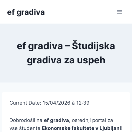
Skip
ef gradiva
to
content
ef gradiva – Študijska
gradiva za uspeh
Current Date: 15/04/2026 à 12:39
Dobrodošli na
ef gradiva
, osrednji portal za
vse študente
Ekonomske fakultete v Ljubljani
!