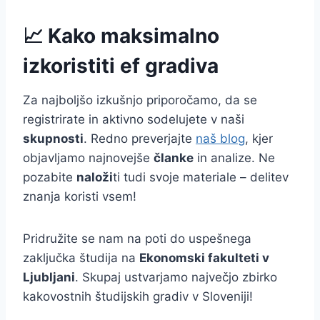
📈 Kako maksimalno
izkoristiti ef gradiva
Za najboljšo izkušnjo priporočamo, da se
registrirate in aktivno sodelujete v naši
skupnosti
. Redno preverjajte
naš blog
, kjer
objavljamo najnovejše
članke
in analize. Ne
pozabite
naloži
ti tudi svoje materiale – delitev
znanja koristi vsem!
Pridružite se nam na poti do uspešnega
zaključka študija na
Ekonomski fakulteti v
Ljubljani
. Skupaj ustvarjamo največjo zbirko
kakovostnih študijskih gradiv v Sloveniji!