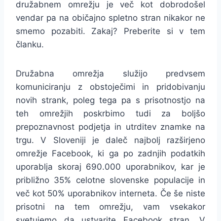
družabnem omrežju je več kot dobrodošel
vendar pa na običajno spletno stran nikakor ne
smemo pozabiti. Zakaj? Preberite si v tem
članku.
Družabna omrežja služijo predvsem
komuniciranju z obstoječimi in pridobivanju
novih strank, poleg tega pa s prisotnostjo na
teh omrežjih poskrbimo tudi za boljšo
prepoznavnost podjetja in utrditev znamke na
trgu. V Sloveniji je daleč najbolj razširjeno
omrežje Facebook, ki ga po zadnjih podatkih
uporablja skoraj 690.000 uporabnikov, kar je
približno 35% celotne slovenske populacije in
več kot 50% uporabnikov interneta. Če še niste
prisotni na tem omrežju, vam vsekakor
svetujemo da ustvarite Facebook stran. V