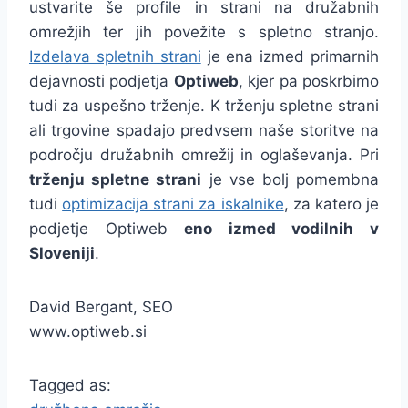
ustvarite še profile in strani na družabnih
omrežjih ter jih povežite s spletno stranjo.
Izdelava spletnih strani
je ena izmed primarnih
dejavnosti podjetja
Optiweb
, kjer pa poskrbimo
tudi za uspešno trženje. K trženju spletne strani
ali trgovine spadajo predvsem naše storitve na
področju družabnih omrežij in oglaševanja. Pri
trženju spletne strani
je vse bolj pomembna
tudi
optimizacija strani za iskalnike
, za katero je
podjetje Optiweb
eno izmed vodilnih v
Sloveniji
.
David Bergant, SEO
www.optiweb.si
Tagged as: