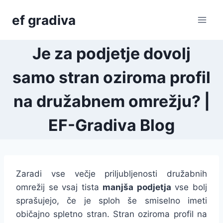
Skip
ef gradiva
to
content
Je za podjetje dovolj
samo stran oziroma profil
na družabnem omrežju? |
EF-Gradiva Blog
Zaradi vse večje priljubljenosti družabnih
omrežij se vsaj tista
manjša podjetja
vse bolj
sprašujejo, če je sploh še smiselno imeti
običajno spletno stran. Stran oziroma profil na