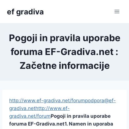
Skip
ef gradiva
to
content
Pogoji in pravila uporabe
foruma EF-Gradiva.net :
Začetne informacije
http://www.ef-gradiva.net/forum
podpora@ef-
gradiva.net
http://www.ef-
gradiva.net/forum
Pogoji in pravila uporabe
foruma EF-Gradiva.net
1. Namen in uporaba