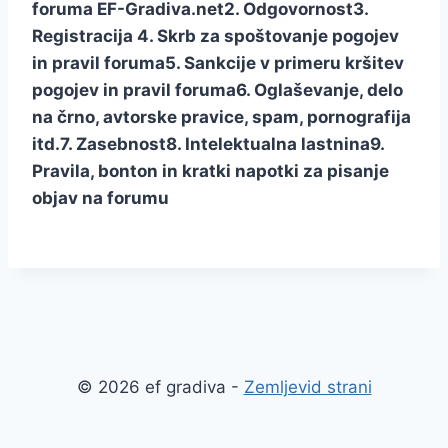
foruma EF-Gradiva.net
2. Odgovornost
3.
Registracija
4. Skrb za spoštovanje pogojev
in pravil foruma
5. Sankcije v primeru kršitev
pogojev in pravil foruma
6. Oglaševanje, delo
na črno, avtorske pravice, spam, pornografija
itd.
7. Zasebnost
8. Intelektualna lastnina
9.
Pravila, bonton in kratki napotki za pisanje
objav na forumu
© 2026 ef gradiva -
Zemljevid strani