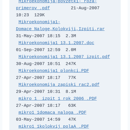
Mikroekonomija-povzetki-_roza-
primerov_.pdf
        21-Aug-2007 
10:23  129K  

Mikroekonomija1-
Domace_Naloge,Kolokviji,Izpiti.rar
31-May-2007 18:15  2.3M  

Mikroekonomija1_13.1.2007.doc
01-Sep-2007 12:59  2.0M  

Mikroekonomija1_13.1.2007_izpit.pdf
30-Aug-2007 10:51  247K  

Mikroekonomija1_plonkci.PDF
27-Apr-2007 18:17   77K  

Mikroekonomija_zapiski_rac2.pdf
29-Apr-2007 10:31  8.1M  

mikro 1_ izpit_1_rok_2006_.PDF
27-Apr-2007 18:17   63K  

mikro1_1domaca_naloga_.PDF
03-May-2007 14:59   47K  

mikro1_1kolokvij_polaA_.PDF