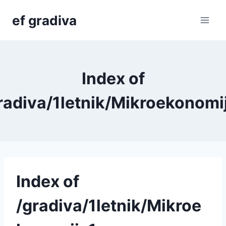
Skip
ef gradiva
to
content
Index of
radiva/1letnik/Mikroekonomi
Index of
/gradiva/1letnik/Mikroe