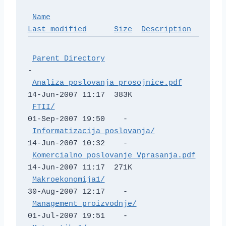
Name
Last modified
Size
Description
Parent Directory
-   

Analiza_poslovanja_prosojnice.pdf
14-Jun-2007 11:17  383K  

FTII/
01-Sep-2007 19:50    -   

Informatizacija_poslovanja/
14-Jun-2007 10:32    -   

Komercialno_poslovanje_Vprasanja.pdf
14-Jun-2007 11:17  271K  

Makroekonomija1/
30-Aug-2007 12:17    -   

Management_proizvodnje/
01-Jul-2007 19:51    -   
