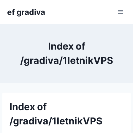
Skip
ef gradiva
to
content
Index of
/gradiva/1letnikVPS
Index of
/gradiva/1letnikVPS