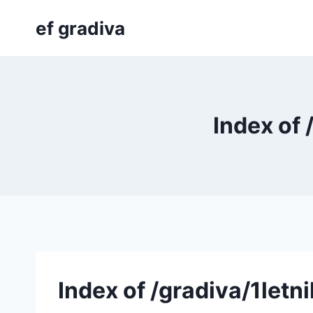
Skip
ef gradiva
to
content
Index of
Index of /gradiva/1le