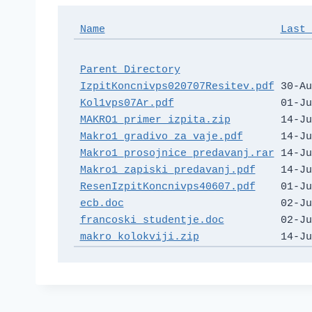
Name
Last 
Parent Directory
                     
IzpitKoncnivps020707Resitev.pdf
 30-Au
Kol1vps07Ar.pdf
                 01-Ju
MAKRO1_primer_izpita.zip
        14-Ju
Makro1_gradivo_za_vaje.pdf
      14-Ju
Makro1_prosojnice_predavanj.rar
 14-Ju
Makro1_zapiski_predavanj.pdf
    14-Ju
ResenIzpitKoncnivps40607.pdf
    01-Ju
ecb.doc
                         02-Ju
francoski_studentje.doc
         02-Ju
makro_kolokviji.zip