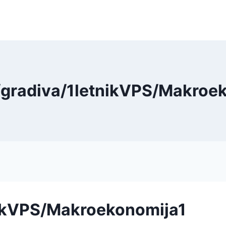
 /gradiva/1letnikVPS/Makroe
tnikVPS/Makroekonomija1