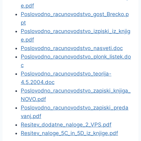
e.pdf
Poslovodno_racunovodstvo_gost_Brecko.p
pt
Poslovodno_racunovodstvo_izpiski_iz_knjig
e.pdf
Poslovodno_racunovodstvo_nasveti.doc
Poslovodno_racunovodstvo_plonk_listek.do
c
Poslovodno_racunovodstvo_teorija-
4.5.2004.doc
Poslovodno_racunovodstvo_zapiski_knjiga_
NOVO.pdf
Poslovodno_racunovodstvo_zapiski_preda
vanj.pdf
Resitev_dodatne_naloge_2_VPS.pdf
Resitev_naloge_5C_in_5D_iz_knjige.pdf