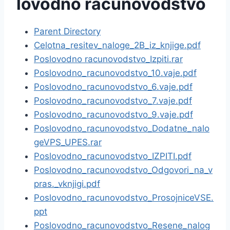
lovodno racunovodstvo
Parent Directory
Celotna_resitev_naloge_2B_iz_knjige.pdf
Poslovodno racunovodstvo_Izpiti.rar
Poslovodno_racunovodstvo_10.vaje.pdf
Poslovodno_racunovodstvo_6.vaje.pdf
Poslovodno_racunovodstvo_7.vaje.pdf
Poslovodno_racunovodstvo_9.vaje.pdf
Poslovodno_racunovodstvo_Dodatne_nalo
geVPS_UPES.rar
Poslovodno_racunovodstvo_IZPITI.pdf
Poslovodno_racunovodstvo_Odgovori_na_v
pras._vknjigi.pdf
Poslovodno_racunovodstvo_ProsojniceVSE.
ppt
Poslovodno_racunovodstvo_Resene_nalog