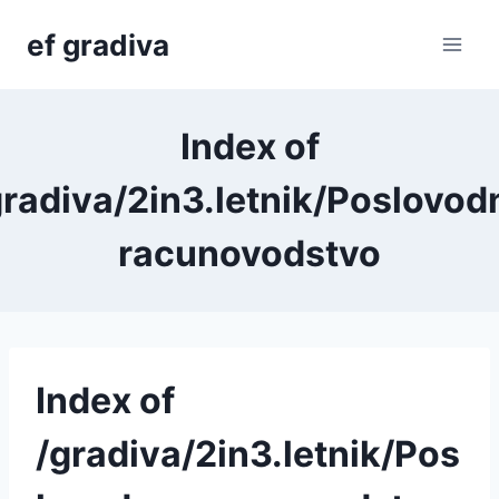
Skip
ef gradiva
to
content
Index of
gradiva/2in3.letnik/Poslovod
racunovodstvo
Index of
/gradiva/2in3.letnik/Pos