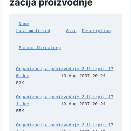
zacija proizvodnje
Name
Last modified
Size
Description
Parent Directory
-   

Organizacija_proizvodnje_3_U_izpit_17
0.doc
            19-Aug-2007 20:24   
53K  

Organizacija_proizvodnje_3_U_izpit_17
1.doc
            19-Aug-2007 20:24   
55K  

Organizacija_proizvodnje_3_U_izpit_17