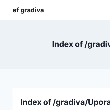
Skip
ef gradiva
to
content
Index of /grad
Index of /gradiva/Upor