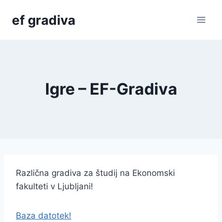
Skip
ef gradiva
to
content
Igre – EF-Gradiva
Različna gradiva za študij na Ekonomski
fakulteti v Ljubljani!
Baza datotek!