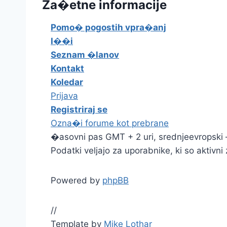
Za�etne informacije
Pomo� pogostih vpra�anj
I��i
Seznam �lanov
Kontakt
Koledar
Prijava
Registriraj se
Ozna�i forume kot prebrane
�asovni pas GMT + 2 uri, srednjeevropski 
Podatki veljajo za uporabnike, ki so aktivni
Powered by
phpBB
//
Template by
Mike Lothar