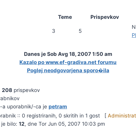
Teme
Prispevkov
N
3
5
P
Danes je Sob Avg 18, 2007 1:50 am
Kazalo po www.ef-gradiva.net forumu
Poglej neodgovorjena sporo�ila
e
208
prispevkov
rabnikov
-a uporabnik/-ca je
petram
abnik :: 0 registriranih, 0 skritih in 1 gost [
Administrat
je bilo:
12
, dne Tor Jun 05, 2007 10:03 pm