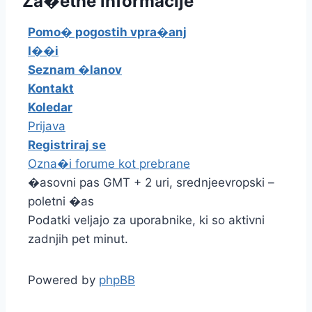
Za�etne informacije
Pomo� pogostih vpra�anj
I��i
Seznam �lanov
Kontakt
Koledar
Prijava
Registriraj se
Ozna�i forume kot prebrane
�asovni pas GMT + 2 uri, srednjeevropski –
poletni �as
Podatki veljajo za uporabnike, ki so aktivni
zadnjih pet minut.
Powered by
phpBB