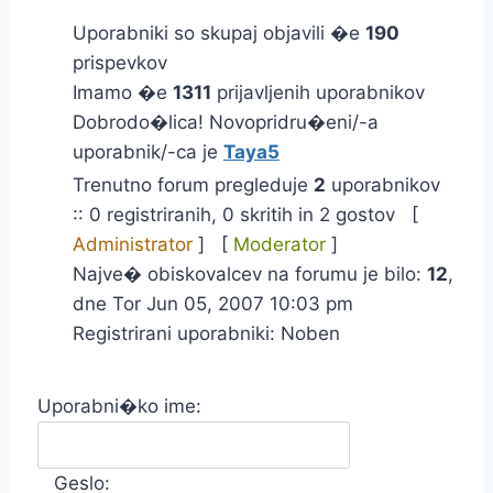
Uporabniki so skupaj objavili �e
190
prispevkov
Imamo �e
1311
prijavljenih uporabnikov
Dobrodo�lica! Novopridru�eni/-a
uporabnik/-ca je
Taya5
Trenutno forum pregleduje
2
uporabnikov
:: 0 registriranih, 0 skritih in 2 gostov [
Administrator
] [
Moderator
]
Najve� obiskovalcev na forumu je bilo:
12
,
dne Tor Jun 05, 2007 10:03 pm
Registrirani uporabniki: Noben
Uporabni�ko ime:
Geslo: